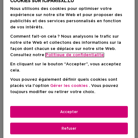
COOKIES SUR ICIPARISXL.LU
Nous utilisons des cookies pour optimiser votre
expérience sur notre site Web et pour proposer des
publicités et des services personnalisés en fonction
de vos intérêts.
Comment fait-on cela ? Nous analysons le trafic sur
notre site Web et collectons des informations sur la
façon dont chacun se déplace sur notre site Web.
Consultez notre
Politique de confidentialite
En cliquant sur le bouton “Accepter”, vous acceptez
Choisissez votre format
cela.
Vous pouvez également définir quels cookies sont
15 ML
En stock
placés via l'option
Gérer les cookies
. Vous pouvez
toujours modifier ou retirer votre choix.
15 ML
40 ML
Prix du produit
Prix du produit
25,90 €
47,90 €
Accepter
Prix du produit
25,90 €
Refuser