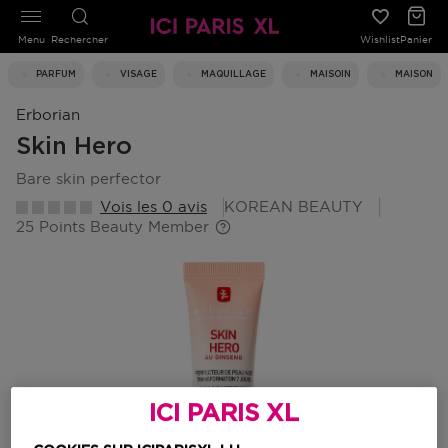
Menu
Rechercher
Wishlist
Panier
PARFUM
VISAGE
MAQUILLAGE
MAISOIN
MAISON
Erborian
Skin Hero
bare skin perfector
Vois les 0 avis
KOREAN BEAUTY
25 Points Beauty Member
ICI PARIS XL