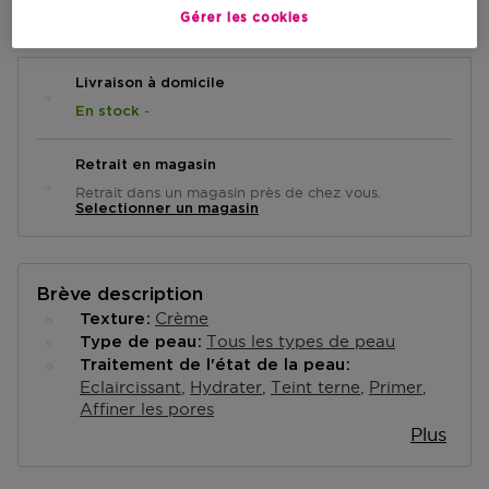
AJOUTER AU PANIER
Gérer les cookies
Livraison à domicile
-
En stock
Retrait en magasin
Retrait dans un magasin près de chez vous.
Selectionner un magasin
Brève description
Crème
Texture
Tous les types de peau
Type de peau
Traitement de l'état de la peau
Eclaircissant
Hydrater
Teint terne
Primer
Affiner les pores
Plus