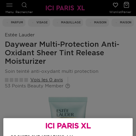
Menu
Rechercher
Wishlist
Panier
PARFUM
VISAGE
MAQUILLAGE
MAISOIN
MAISON
Estée Lauder
Daywear Multi-Protection Anti-
Oxidant Sheer Tint Release
Moisturizer
soin teinté anti-oxydant multi protection
Vois les 0 avis
53 Points Beauty Member
ICI PARIS XL