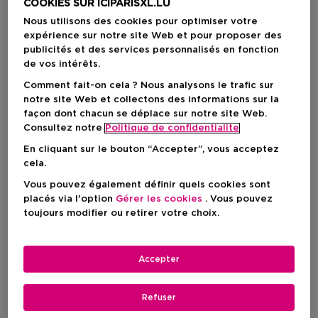
COOKIES SUR ICIPARISXL.LU
Nous utilisons des cookies pour optimiser votre
expérience sur notre site Web et pour proposer des
publicités et des services personnalisés en fonction
de vos intérêts.
Comment fait-on cela ? Nous analysons le trafic sur
notre site Web et collectons des informations sur la
façon dont chacun se déplace sur notre site Web.
Consultez notre
Politique de confidentialite
En cliquant sur le bouton “Accepter”, vous acceptez
cela.
Vous pouvez également définir quels cookies sont
Choisissez votre format
placés via l'option
Gérer les cookies
. Vous pouvez
toujours modifier ou retirer votre choix.
50 ML
En stock
Accepter
15 ML
30 ML
50 ML
Prix du produit
Prix du produit
Prix du produi
16,50 €
36,90 €
53,50 €
Refuser
Prix du produit
53,50 €