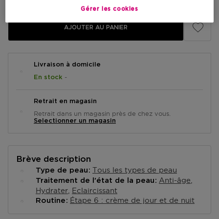
Gérer les cookies
AJOUTER AU PANIER
Livraison à domicile
-
En stock
Retrait en magasin
Retrait dans un magasin près de chez vous.
Selectionner un magasin
Brève description
Tous les types de peau
Type de peau
Anti-âge
Traitement de l'état de la peau
Hydrater
Eclaircissant
Étape 6 : crème de jour et de nuit
Routine