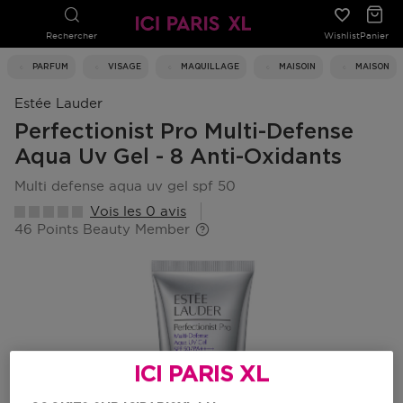
Rechercher
Wishlist
Panier
PARFUM
VISAGE
MAQUILLAGE
MAISOIN
MAISON
Estée Lauder
Perfectionist Pro Multi-Defense
Aqua Uv Gel - 8 Anti-Oxidants
multi defense aqua uv gel spf 50
Vois les 0 avis
46 Points Beauty Member
ICI PARIS XL