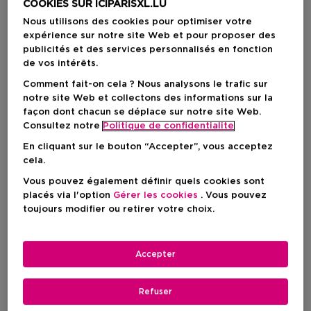
COOKIES SUR ICIPARISXL.LU
Nous utilisons des cookies pour optimiser votre
expérience sur notre site Web et pour proposer des
publicités et des services personnalisés en fonction
de vos intérêts.
Comment fait-on cela ? Nous analysons le trafic sur
notre site Web et collectons des informations sur la
façon dont chacun se déplace sur notre site Web.
Consultez notre
Politique de confidentialite
En cliquant sur le bouton “Accepter”, vous acceptez
cela.
Choisissez votre format
Vous pouvez également définir quels cookies sont
placés via l'option
Gérer les cookies
. Vous pouvez
30 ML
En stock
toujours modifier ou retirer votre choix.
30 ML
Prix du produit
46,90 €
Accepter
Prix du produit
46,90 €
Refuser