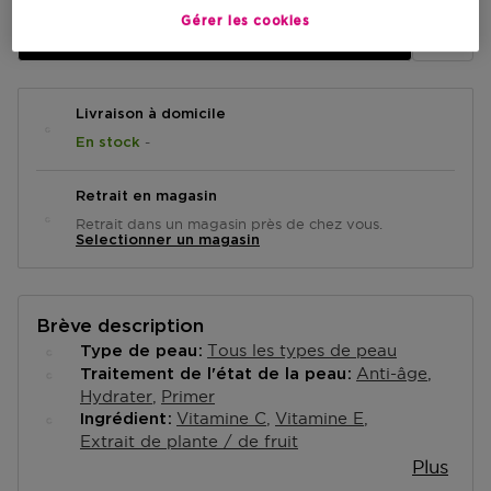
Gérer les cookies
AJOUTER AU PANIER
Livraison à domicile
-
En stock
Retrait en magasin
Retrait dans un magasin près de chez vous.
Selectionner un magasin
Brève description
Tous les types de peau
Type de peau
Anti-âge
Traitement de l'état de la peau
Hydrater
Primer
Vitamine C
Vitamine E
Ingrédient
Extrait de plante / de fruit
Plus