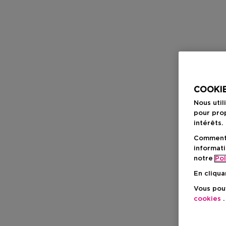
COOKIE
Nous util
pour prop
intérêts.
Comment f
informati
notre
Pol
En cliqua
Vous pouv
cookies
.