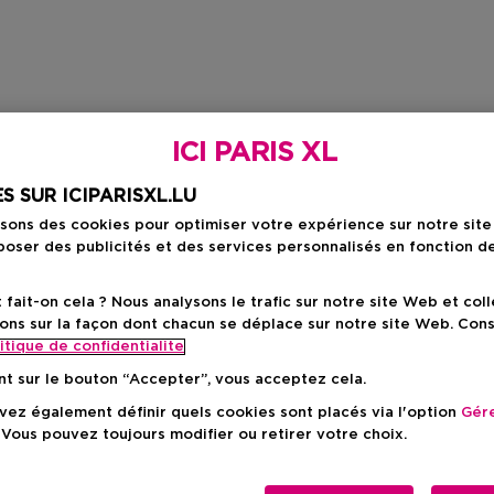
ICI PARIS XL
S SUR ICIPARISXL.LU
isons des cookies pour optimiser votre expérience sur notre sit
oser des publicités et des services personnalisés en fonction d
ait-on cela ? Nous analysons le trafic sur notre site Web et col
ons sur la façon dont chacun se déplace sur notre site Web. Con
itique de confidentialite
nt sur le bouton “Accepter”, vous acceptez cela.
ez également définir quels cookies sont placés via l'option
Gére
 Vous pouvez toujours modifier ou retirer votre choix.