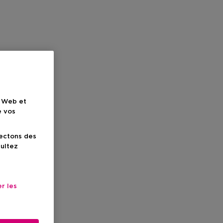
e Web et
e vos
lectons des
sultez
r les