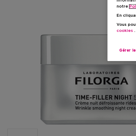
informati
notre
Pol
En cliqua
Vous pouv
cookies
.
Gérer l