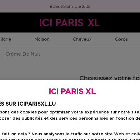
Échantillons gratuits
llage
Maison
Cheveux
Corps
Crème De Nuit
Choisissez votre f
ICI PARIS XL
50 ML
Prix du produit
76,50 €
S SUR ICIPARISXL.LU
isons des cookies pour optimiser votre expérience sur notre sit
oser des publicités et des services personnalisés en fonction d
Prix du prod
76,50 €
ait-on cela ? Nous analysons le trafic sur notre site Web et col