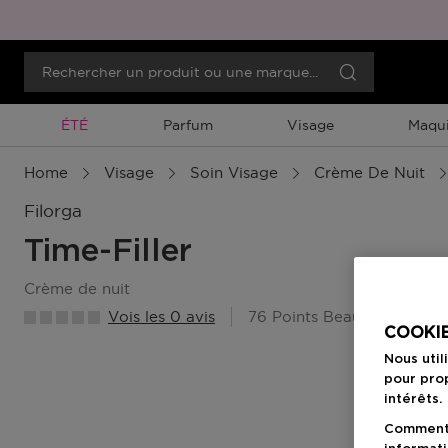
Promotion À Durée Limitée
ÉTÉ
Parfum
Visage
Maqui
Home
Visage
Soin Visage
Crème De Nuit
Filorga
Time-Filler
crème de nuit
Vois les 0 avis
76 Points Beauty Member
COOKIE
Nous util
pour prop
intérêts.
Comment f