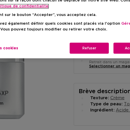
ons sur la façon dont chacun se déplace sur notre site Web. Con
itique de confidentialite
nt sur le bouton “Accepter”, vous acceptez cela.
ez également définir quels cookies sont placés via l'option
Gére
 Vous pouvez toujours modifier ou retirer votre choix.
Livraison à domicile
-
En stock
es cookies
Refuser
Ac
Retrait en magasin
Retrait dans un magas
Selectionner un mag
Brève descriptio
Crème
Texture
To
Type de peau
Acide 
Ingrédient