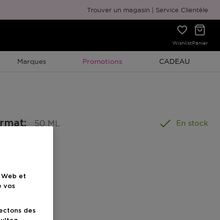
Emballage cadeau gratuit
Trouver un magasin
Service Clientèle
Wishlist
Panier
Promotion À Durée Limitée
Promotion À Duré
Marques
Promotions
CADEAU
ormat
:
50 ML
En stock
e Web et
e vos
uit
lectons des