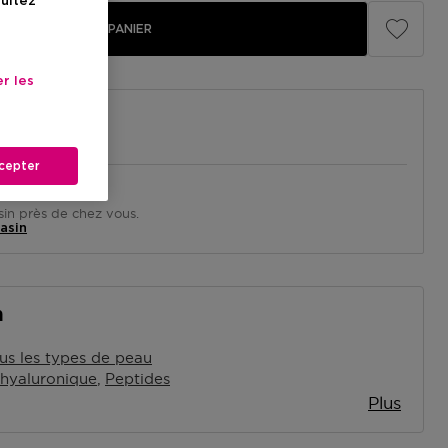
sultez
AJOUTER AU PANIER
r les
cepter
in près de chez vous.
asin
n
us les types de peau
hyaluronique
Peptides
Plus