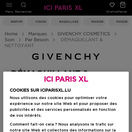
Menu
Rechercher
Wishlist
Panier
PARFUM
VISAGE
MAQUILLAGE
MAISOIN
MAISON
Home
Marques
GIVENCHY COSMETICS
Soin
Par Besoin
DÉMAQUILLANT &
NETTOYANT
DÉMAQUILLANT &
ICI PARIS XL
NETTOYANT
COOKIES SUR ICIPARISXL.LU
Nous utilisons des cookies pour optimiser votre
expérience sur notre site Web et pour proposer des
Filtrer
publicités et des services personnalisés en fonction
de vos intérêts.
0 Résultats
Comment fait-on cela ? Nous analysons le trafic sur
notre site Web et collectons des informations sur la