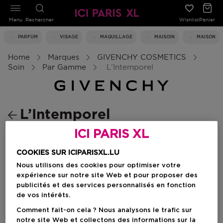
Menu
Rechercher
Wishlist
Panier
PARFUM
VISAGE
MAQUILLAGE
MAISOIN
MAISON
Home
Marques
GIVENCHY COSMETICS
Soin
Par Gamme
L’Intemporel
L’Intemporel
ICI PARIS XL
Filtrer
COOKIES SUR ICIPARISXL.LU
Nous utilisons des cookies pour optimiser votre
expérience sur notre site Web et pour proposer des
0 Résultats
publicités et des services personnalisés en fonction
de vos intérêts.
Comment fait-on cela ? Nous analysons le trafic sur
notre site Web et collectons des informations sur la