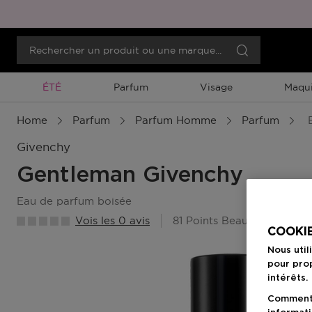
Promotion À Durée Limitée
ÉTÉ
Parfum
Visage
Maqui
Home
Parfum
Parfum Homme
Parfum
E
Givenchy
Gentleman Givenchy
eau de parfum boisée
Vois les 0 avis
81 Points Beauty Member
COOKIE
Nous util
pour prop
intérêts.
Comment f