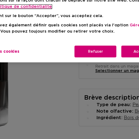
ons sur la façon dont chacun se déplace sur notre site Web. Con
itique de confidentialite
nt sur le bouton “Accepter”, vous acceptez cela.
ez également définir quels cookies sont placés via l'option
Gére
 Vous pouvez toujours modifier ou retirer votre choix.
Livraison à domicile
-
En stock
es cookies
Refuser
Ac
Retrait en magasin
Retrait dans un magas
Selectionner un mag
Brève descriptio
Pe
Type de peau
B
Note olfactive
Bois d
Ingrédient