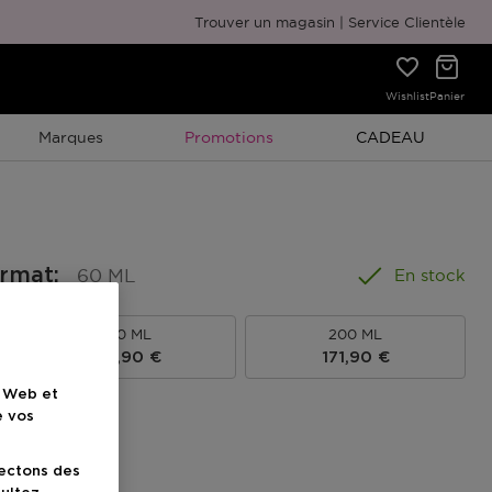
Emballage cadeau gratuit
Trouver un magasin
Service Clientèle
Wishlist
Panier
Promotion À Durée Limitée
Promotion À Duré
Marques
Promotions
CADEAU
ormat
:
60 ML
En stock
100 ML
200 ML
Prix du produit
Prix du produit
110,90 €
171,90 €
e Web et
e vos
uit
lectons des