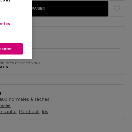
sultez
AJOUTER AU PANIER
r les
cepter
in près de chez vous.
asin
n
aux normales à sèches
oisée
e santal
Patchouli
Iris