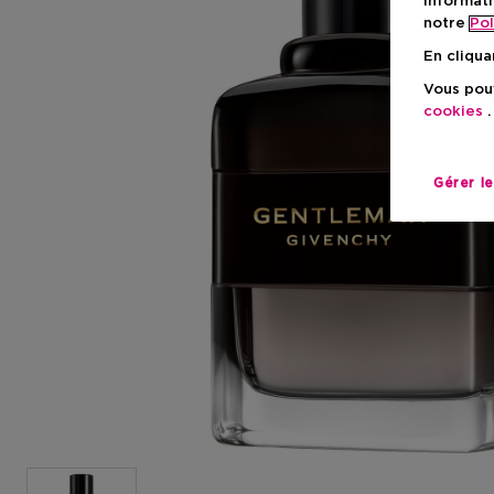
informati
notre
Pol
En cliqua
Vous pouv
cookies
.
Gérer l