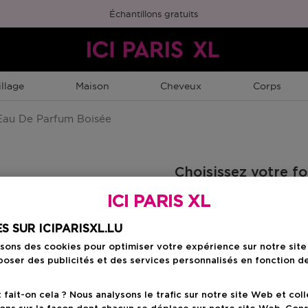
Échantillons gratuits
llage
Maison
Cheveux
Corps
au De Parfum Boisée
Choisissez votre f
ICI PARIS XL
60 ML
Prix du produit
81,90 €
S SUR ICIPARISXL.LU
isons des cookies pour optimiser votre expérience sur notre sit
oser des publicités et des services personnalisés en fonction d
Prix du prod
81,90 €
ait-on cela ? Nous analysons le trafic sur notre site Web et col