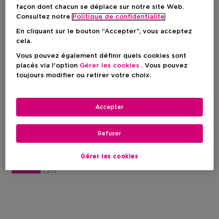
façon dont chacun se déplace sur notre site Web.
Consultez notre
Politique de confidentialite
En cliquant sur le bouton “Accepter”, vous acceptez
cela.
Vous pouvez également définir quels cookies sont
placés via l'option
Gérer les cookies
. Vous pouvez
toujours modifier ou retirer votre choix.
GUCCI
Guilty Pour Homme
Accepter
Eau De Toilette
Refuser
Gérer les cookies
Prix du produit
78,90 €
21