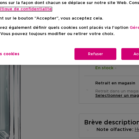
ons sur la façon dont chacun se déplace sur notre site Web. Con
Prix du prod
120,90 €
itique de confidentialite
nt sur le bouton “Accepter”, vous acceptez cela.
ez également définir quels cookies sont placés via l'option
Gére
 Vous pouvez toujours modifier ou retirer votre choix.
es cookies
Refuser
Ac
Livraison à domicile
-
En stock
Retrait en magasin
Retrait dans un magas
Selectionner un mag
Brève descriptio
H
Note olfactive