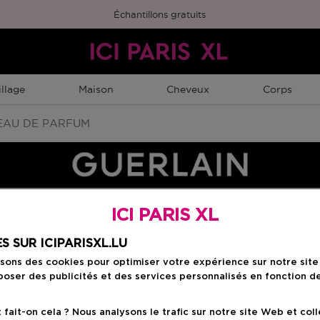
Échantillons gratuits
llage
Maison
Cheveux
Corps
AU DE PARFUM
ICI PARIS XL
Choisissez votre f
S SUR ICIPARISXL.LU
isons des cookies pour optimiser votre expérience sur notre sit
100 ML
oser des publicités et des services personnalisés en fonction d
Prix du produit
120,90 €
ait-on cela ? Nous analysons le trafic sur notre site Web et col