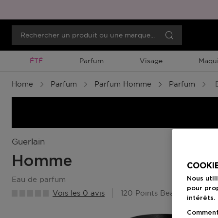
Promotion À Durée Limitée
ÉTÉ
Parfum
Visage
Maqui
Home
Parfum
Parfum Homme
Parfum
E
Guerlain
Homme
COOKIE
eau de parfum
Nous util
pour prop
Vois les 0 avis
120 Points Beauty Member
intérêts.
Comment f