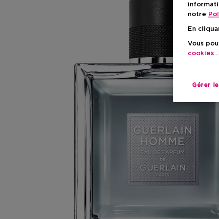
informati
notre
Pol
En cliqua
Vous pouv
cookies
.
Gérer l