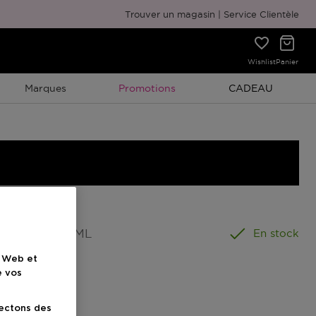
Emballage cadeau gratuit
Trouver un magasin
Service Clientèle
Wishlist
Panier
Promotion À Durée Limitée
Promotion À Duré
Marques
Promotions
CADEAU
ormat
:
100 ML
En stock
e Web et
e vos
lectons des