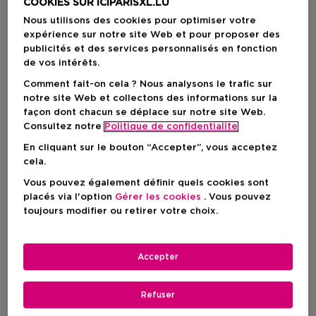
COOKIES SUR ICIPARISXL.LU
Nous utilisons des cookies pour optimiser votre
expérience sur notre site Web et pour proposer des
publicités et des services personnalisés en fonction
de vos intérêts.
Comment fait-on cela ? Nous analysons le trafic sur
notre site Web et collectons des informations sur la
façon dont chacun se déplace sur notre site Web.
Consultez notre
Politique de confidentialite
En cliquant sur le bouton “Accepter”, vous acceptez
cela.
Vous pouvez également définir quels cookies sont
placés via l'option
Gérer les cookies
. Vous pouvez
Choisissez votre format
toujours modifier ou retirer votre choix.
75 ML
En stock
Accepter
75 ML
Prix du produit
113,50 €
Refuser