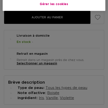
Prix du produit
113,50 €
Gérer les cookies
AJOUTER AU PANIER
Livraison à domicile
-
En stock
Retrait en magasin
Retrait dans un magasin près de chez vous.
Selectionner un magasin
Brève description
Tous les types de peau
Type de peau
Boisée
Note olfactive
Iris
Vanille
Violette
Ingrédient