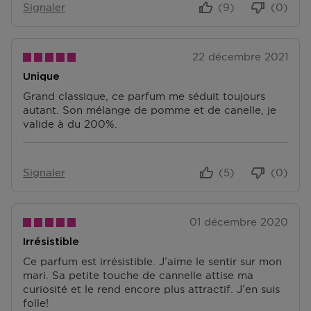
Signaler
(9)
(0)
Accédez à plus d’informations et à la FAQ sur les
retours.
D'autres questions sur la commande ? Vous pouvez le
22 décembre 2021
trouver sur notre page FAQ.
Unique
Grand classique, ce parfum me séduit toujours
autant. Son mélange de pomme et de canelle, je
valide à du 200%.
Signaler
(5)
(0)
01 décembre 2020
Irrésistible
Ce parfum est irrésistible. J’aime le sentir sur mon
mari. Sa petite touche de cannelle attise ma
curiosité et le rend encore plus attractif. J’en suis
folle!