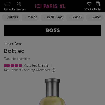
Menu
Rechercher
Wishlist
Panier
PARFUM
VISAGE
MAQUILLAGE
MAISOIN
MAISON
Hugo Boss
Bottled
eau de toilette
Vois les 6 avis
145 Points Beauty Member