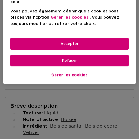
Prix du produit
145,90 €
cela.
Vous pouvez également définir quels cookies sont
placés via l'option
Gérer les cookies
. Vous pouvez
AJOUTER AU PANIER
toujours modifier ou retirer votre choix.
Accepter
Livraison à domicile
-
En stock
Refuser
Retrait en magasin
Gérer les cookies
Retrait dans un magasin près de chez vous.
Selectionner un magasin
Brève description
Liquid
Texture
Boisée
Note olfactive
Bois de santal
Bois de cèdre
Ingrédient
Vétiver