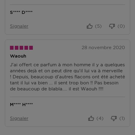
S**** D****
Signaler
(5)
(0)
28 novembre 2020
Waouh
J'ai offert ce parfum à mon homme il y a quelques
années dejà et on peut dire qu'il lui va à merveille
! Depuis, beaucoup d'autres flacons ont été acheté
tant il lui va bien ... il sent trop bon !! Pas besoin
de beaucoup de blabla.... il est Waouh !!!!
M**** H****
Signaler
(4)
(1)