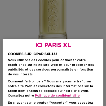
ICI PARIS XL
COOKIES SUR ICIPARISXL.LU
Nous utilisons des cookies pour optimiser votre
expérience sur notre site Web et pour proposer des
Choisissez votre format
publicités et des services personnalisés en fonction
de vos intérêts.
200 ML
En stock
Comment fait-on cela ? Nous analysons le trafic sur
notre site Web et collectons des informations sur la
50 ML
100 ML
200 ML
façon dont chacun se déplace sur notre site Web.
Prix du produit
Prix du produit
Prix du produit
81,50 €
106,50 €
145,90 €
Consultez notre
Politique de confidentialite
En cliquant sur le bouton “Accepter”, vous acceptez