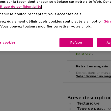
ons sur la façon dont chacun se déplace sur notre site Web. Con
Prix du prod
7,95 €
itique de confidentialite
nt sur le bouton “Accepter”, vous acceptez cela.
ez également définir quels cookies sont placés via l'option
Gére
 Vous pouvez toujours modifier ou retirer votre choix.
es cookies
Refuser
Ac
Livraison à domicile
-
En stock
Retrait en magasin
Retrait dans un magas
Selectionner un mag
Brève descriptio
Gel
Texture
To
Type de peau