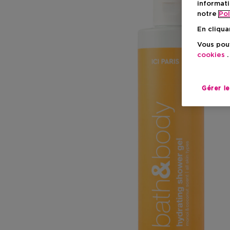
informati
notre
Pol
En cliqua
Vous pouv
cookies
.
Gérer l