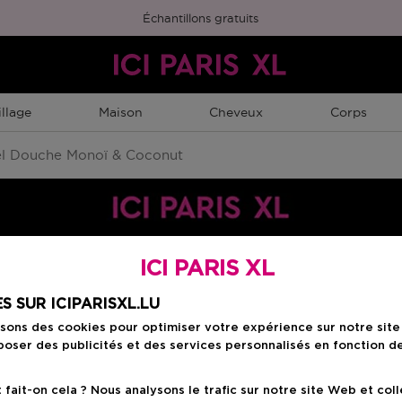
Échantillons gratuits
llage
Maison
Cheveux
Corps
l Douche Monoï & Coconut
ICI PARIS XL
Choisissez votre f
S SUR ICIPARISXL.LU
isons des cookies pour optimiser votre expérience sur notre sit
300 ML
oser des publicités et des services personnalisés en fonction d
Prix du produit
7,95 €
ait-on cela ? Nous analysons le trafic sur notre site Web et col