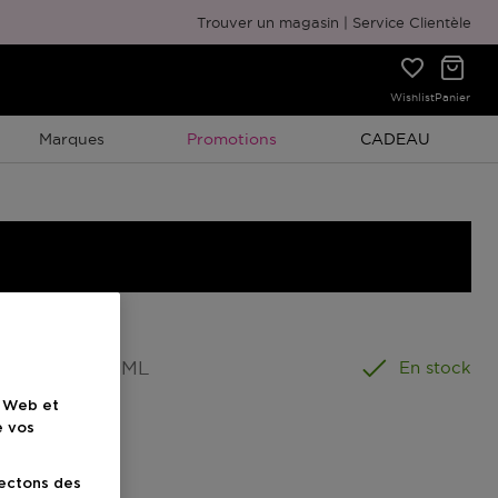
Emballage cadeau gratuit
Trouver un magasin
Service Clientèle
Wishlist
Panier
Promotion À Durée Limitée
Promotion À Duré
Marques
Promotions
CADEAU
ormat
:
300 ML
En stock
e Web et
e vos
lectons des