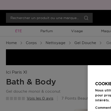
Promotion À Durée Limitée
ÉTÉ
Parfum
Visage
Maqui
Home
Corps
Nettoyage
Gel Douche
Ge
Ici Paris Xl
Bath & Body
COOKIE
Nous util
gel douche monoï & coconut
pour prop
Vois les 0 avis
7 Points Beauty Member
intérêts.
Comment f