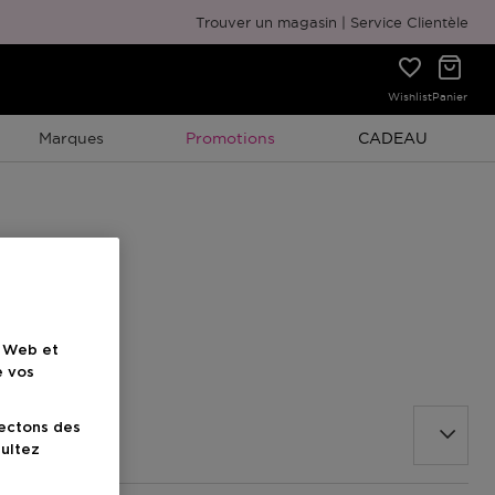
Emballage cadeau gratuit
Trouver un magasin
Service Clientèle
Wishlist
Panier
Promotion À Durée Limitée
Promotion À Duré
Marques
Promotions
CADEAU
e Web et
e vos
lectons des
sultez