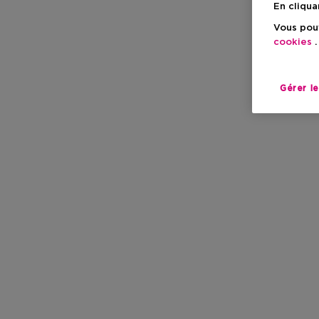
En cliqua
Vous pouv
cookies
.
Gérer l