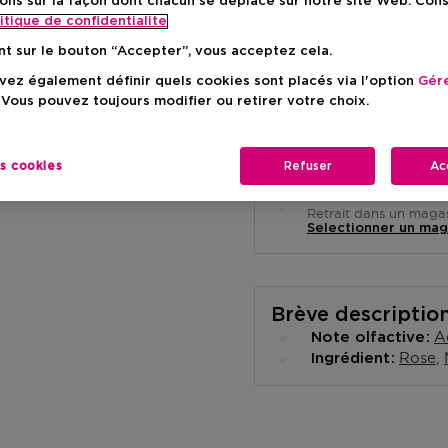
ons sur la façon dont chacun se déplace sur notre site Web. Con
itique de confidentialite
nt sur le bouton “Accepter”, vous acceptez cela.
ez également définir quels cookies sont placés via l'option
Gére
 Vous pouvez toujours modifier ou retirer votre choix.
Livraison à domicile
-
En stock
es cookies
Refuser
Ac
Retrait en magasin
Retrait dans un magas
Selectionner un mag
Brève descriptio
A
Note olfactive
Rose
Ingrédient