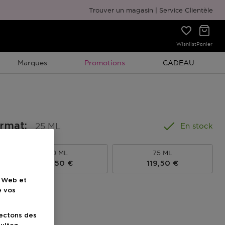
Emballage cadeau gratuit
Trouver un magasin
Service Clientèle
Wishlist
Panier
Promotion À Durée Limitée
Promotion À Duré
Marques
Promotions
CADEAU
ormat
:
25 ML
En stock
50 ML
75 ML
Prix du produit
Prix du produit
98,50 €
119,50 €
e Web et
e vos
uit
lectons des