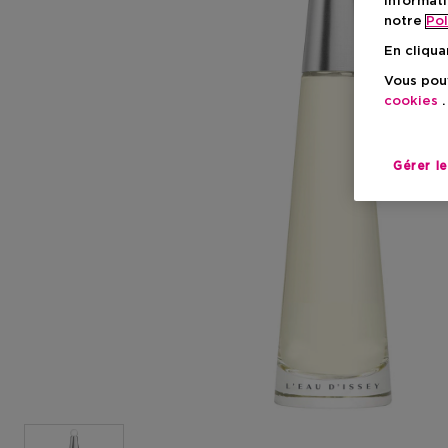
informati
notre
Pol
En cliqua
Vous pouv
cookies
.
Gérer l