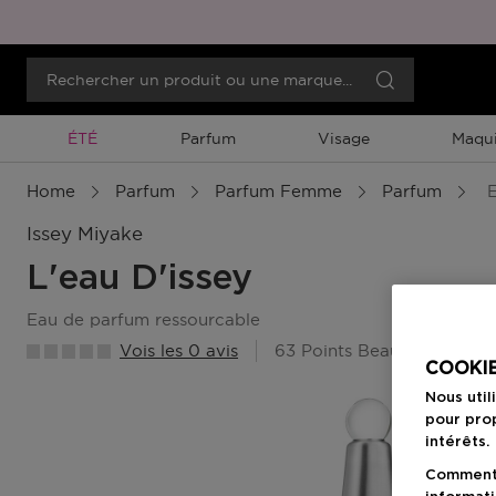
Promotion À Durée Limitée
ÉTÉ
Parfum
Visage
Maqui
Home
Parfum
Parfum Femme
Parfum
E
Issey Miyake
L'eau D'issey
eau de parfum ressourcable
Vois les 0 avis
63 Points Beauty Member
COOKIE
Nous util
pour prop
intérêts.
Comment f