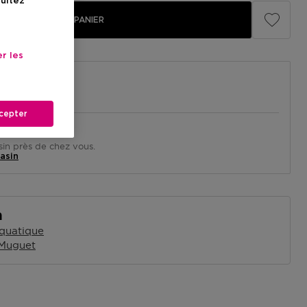
sultez
AJOUTER AU PANIER
r les
cepter
in près de chez vous.
asin
n
quatique
Muguet