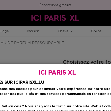
Échantillons gratuits
llage
Maison
Cheveux
Corps
AU DE PARFUM RESSOURCABLE
Choisissez votre f
ICI PARIS XL
25 ML
Prix du produit
63,50 €
S SUR ICIPARISXL.LU
isons des cookies pour optimiser votre expérience sur notre sit
oser des publicités et des services personnalisés en fonction d
Prix du prod
63,50 €
ait-on cela ? Nous analysons le trafic sur notre site Web et col