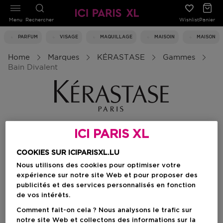
Menu
Rechercher
Wishlist
Panier
PARFUM
VISAGE
MAQUILLAGE
MAISOIN
MAISON
Home
Marques
KÉRASTASE
Gammes
Bain Divalent
ICI PARIS XL
Bain Divalent
COOKIES SUR ICIPARISXL.LU
Nous utilisons des cookies pour optimiser votre
Filtrer
expérience sur notre site Web et pour proposer des
publicités et des services personnalisés en fonction
de vos intérêts.
0 Résultats
Comment fait-on cela ? Nous analysons le trafic sur
notre site Web et collectons des informations sur la