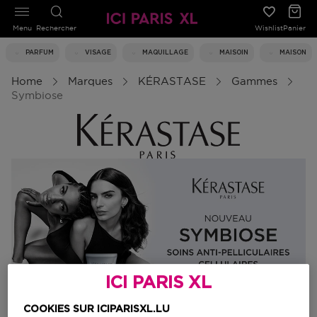
Menu
Rechercher
Wishlist
Panier
PARFUM
VISAGE
MAQUILLAGE
MAISOIN
MAISON
Home
Marques
KÉRASTASE
Gammes
Symbiose
ICI PARIS XL
COOKIES SUR ICIPARISXL.LU