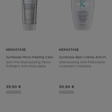
KÉRASTASE
KÉRASTASE
Symbiose Micro-Peeling Cellulaire
Symbiose Bain Crème Anti-Pellicu
Soin Pré-Shampooing Micro-
Shampooing Anti-Pelliculaire
Exfoliant Anti-Pelliculaire
Hydratant Cellulaire
Prix du produit
Prix du produit
39,90 €
30,90 €