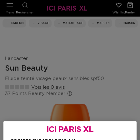
Menu
Rechercher
Wishlist
Panier
PARFUM
VISAGE
MAQUILLAGE
MAISOIN
MAISON
Lancaster
Sun Beauty
fluide teinté visage peaux sensibles spf50
Vois les 0 avis
37 Points Beauty Member
ICI PARIS XL