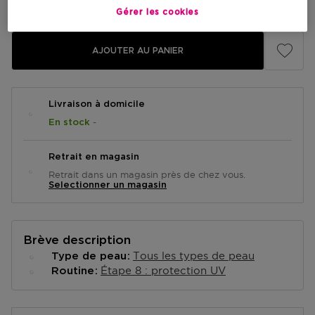
Prix du produit
37,90 €
Gérer les cookies
AJOUTER AU PANIER
Livraison à domicile
-
En stock
Retrait en magasin
Retrait dans un magasin près de chez vous.
Selectionner un magasin
Brève description
Tous les types de peau
Type de peau
Étape 8 : protection UV
Routine