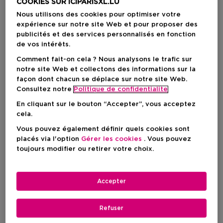
COOKIES SUR ICIPARISXL.LU
Nous utilisons des cookies pour optimiser votre
expérience sur notre site Web et pour proposer des
publicités et des services personnalisés en fonction
de vos intérêts.
Comment fait-on cela ? Nous analysons le trafic sur
notre site Web et collectons des informations sur la
façon dont chacun se déplace sur notre site Web.
Consultez notre
Politique de confidentialite
En cliquant sur le bouton “Accepter”, vous acceptez
cela.
Vous pouvez également définir quels cookies sont
placés via l'option
Gérer les cookies
. Vous pouvez
Choisissez votre format
toujours modifier ou retirer votre choix.
30 ML
En stock
Accepter
30 ML
Prix du produit
37,90 €
Refuser