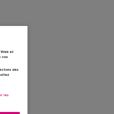
e Web et
e vos
lectons des
sultez
r les