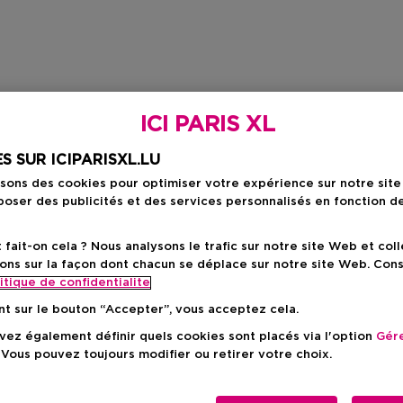
ICI PARIS XL
S SUR ICIPARISXL.LU
isons des cookies pour optimiser votre expérience sur notre sit
oser des publicités et des services personnalisés en fonction d
ait-on cela ? Nous analysons le trafic sur notre site Web et col
ons sur la façon dont chacun se déplace sur notre site Web. Con
itique de confidentialite
nt sur le bouton “Accepter”, vous acceptez cela.
ez également définir quels cookies sont placés via l'option
Gére
 Vous pouvez toujours modifier ou retirer votre choix.