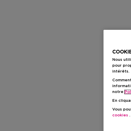
COOKIE
Nous util
pour prop
intérêts.
Comment f
informati
notre
Pol
En cliqua
Vous pouv
cookies
.