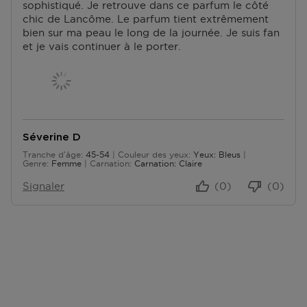
sophistiqué. Je retrouve dans ce parfum le côté
N
chic de Lancôme. Le parfum tient extrêmement
T
bien sur ma peau le long de la journée. Je suis fan
A
et je vais continuer à le porter.
G
E
S
Séverine D
Tranche d'âge
45-54
Couleur des yeux
Yeux: Bleus
De 45 à 54
Genre
Femme
Carnation
Carnation: Claire
Signaler
(0)
(0)