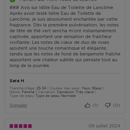
A
### Avis sur Idôle Eau de Toilette de Lancôme
V
Après avoir testé Idôle Eau de Toilette de
A
Lancôme, je suis absolument enchantée par cette
N
fragrance. Dès la première pulvérisation, les notes
T
de tête de thé vert sencha m'ont instantanément
A
captivée, apportant une sensation de fraîcheur
G
vivifiante. Les notes de cœur de duo de roses
E
ajoutent une touche romantique et élégante,
S
tandis que les notes de fond de bergamote fraîche
apportent une chaleur subtile qui persiste tout au
long de la journée.
Sara H
Tranche d'âge
25-34
Couleur des yeux
Yeux: Bleus
De 25 à 34
Genre
Femme
Carnation
Carnation: Très claire
Type de peau
Type de peau: Normale
Signaler
(1)
(0)
09 juillet 2024