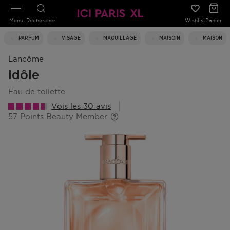
Menu
Rechercher
Wishlist
Panier
PARFUM
VISAGE
MAQUILLAGE
MAISOIN
MAISON
Lancôme
Idôle
eau de toilette
Vois les 30 avis
57 Points Beauty Member