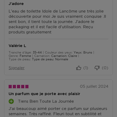
J'adore
L'eau de toilette Idole de Lancôme une très jolie
découverte pour moi Je suis vraiment conquise .Il
sent bon, il tient toute la journée. J'adore le
packaging et il est facile d'utilisation. Reçu
produits gratuitement
Valérie L
Tranche d'âge
35-44
Couleur des yeux
Yeux: Bruns
De 35 à 44
Genre
Femme
Carnation
Carnation: Claire
Type de peau
Type de peau: Normale
Signaler
(1)
(0)
05 juillet 2024
Un parfum que je porte avec plaisir
Tiens Bien Toute La Journée
A
J'ai beaucoup aimé porter ce parfum sur plusieurs
V
semaines. Très raffiné. Fleuri tout en subtilité et
A