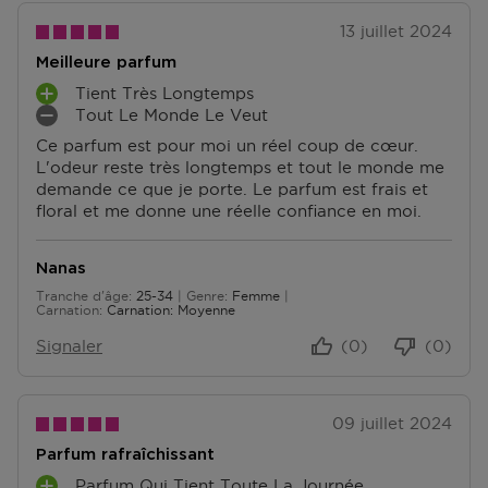
13 juillet 2024
Meilleure parfum
Tient Très Longtemps
A
Tout Le Monde Le Veut
V
I
Ce parfum est pour moi un réel coup de cœur.
A
N
L'odeur reste très longtemps et tout le monde me
N
C
demande ce que je porte. Le parfum est frais et
T
O
floral et me donne une réelle confiance en moi.
A
N
G
V
E
É
Nanas
S
N
Tranche d'âge
25-34
Genre
Femme
I
De 25 à 34
Carnation
Carnation: Moyenne
E
N
Signaler
(0)
(0)
T
S
09 juillet 2024
Parfum rafraîchissant
Parfum Qui Tient Toute La Journée