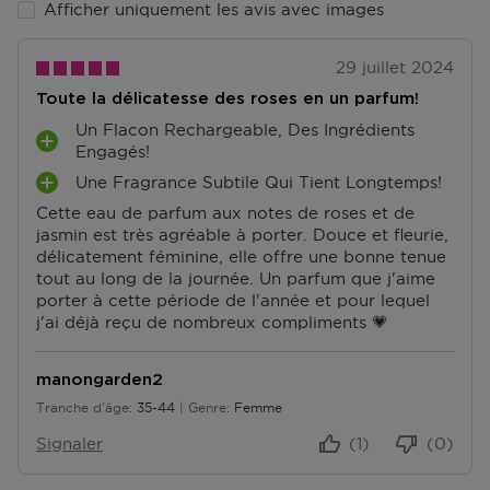
Afficher uniquement les avis avec images
29 juillet 2024
Toute la délicatesse des roses en un parfum!
Un Flacon Rechargeable, Des Ingrédients
A
Engagés!
V
Une Fragrance Subtile Qui Tient Longtemps!
A
A
Cette eau de parfum aux notes de roses et de
V
N
jasmin est très agréable à porter. Douce et fleurie,
A
T
délicatement féminine, elle offre une bonne tenue
N
A
tout au long de la journée. Un parfum que j'aime
T
G
porter à cette période de l'année et pour lequel
A
E
j'ai déjà reçu de nombreux compliments 💗
G
S
E
S
manongarden2
Tranche d'âge
35-44
Genre
Femme
De 35 à 44
Signaler
(1)
(0)