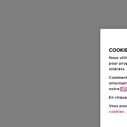
COOKIE
Nous util
pour prop
intérêts.
Comment f
informati
notre
Pol
En cliqua
Vous pouv
cookies
.