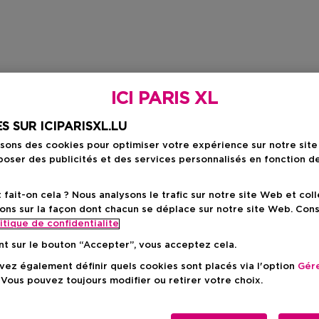
ICI PARIS XL
S SUR ICIPARISXL.LU
isons des cookies pour optimiser votre expérience sur notre sit
oser des publicités et des services personnalisés en fonction d
ait-on cela ? Nous analysons le trafic sur notre site Web et col
ons sur la façon dont chacun se déplace sur notre site Web. Con
itique de confidentialite
nt sur le bouton “Accepter”, vous acceptez cela.
ez également définir quels cookies sont placés via l'option
Gére
 Vous pouvez toujours modifier ou retirer votre choix.