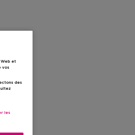
e Web et
e vos
lectons des
sultez
r les