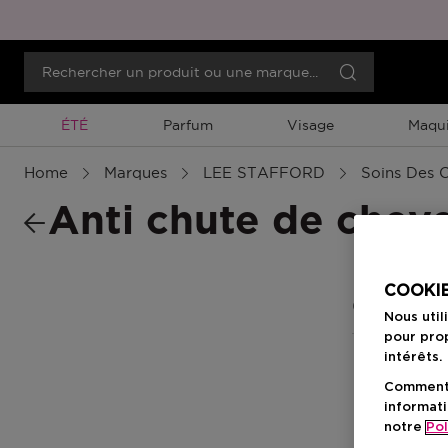
Promotion À Durée Limitée
ÉTÉ
Parfum
Visage
Maqui
Home
Marques
LEE STAFFORD
Soins Des 
Anti chute de chev
COOKIE
0 Résultats
Nous util
pour prop
intérêts.
Comment f
informati
notre
Pol