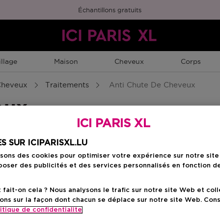
Échantillons gratuits
llage
Maison
Cheveux
Corps
Cheveux
Traitements
Anti Chute De Cheveux
eux
ICI PARIS XL
S SUR ICIPARISXL.LU
isons des cookies pour optimiser votre expérience sur notre sit
oser des publicités et des services personnalisés en fonction d
ait-on cela ? Nous analysons le trafic sur notre site Web et col
ons sur la façon dont chacun se déplace sur notre site Web. Con
itique de confidentialite