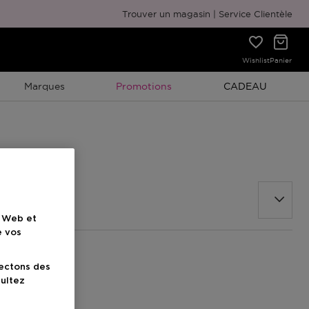
Emballage cadeau gratuit
Trouver un magasin
Service Clientèle
Wishlist
Panier
Promotion À Durée Limitée
Promotion À Duré
Marques
Promotions
CADEAU
e Web et
e vos
lectons des
sultez