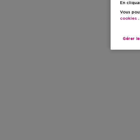
En cliqua
Vous pouv
cookies
.
Gérer l