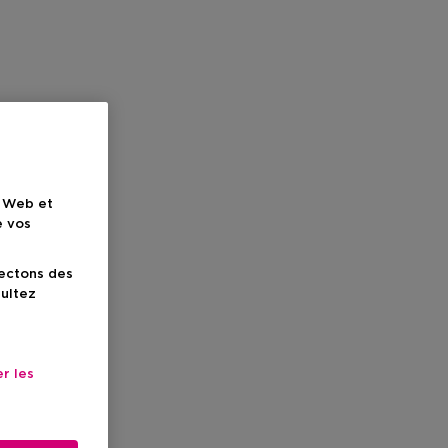
e Web et
e vos
lectons des
sultez
r les