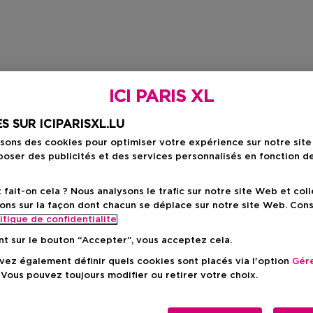
ICI PARIS XL
S SUR ICIPARISXL.LU
isons des cookies pour optimiser votre expérience sur notre sit
oser des publicités et des services personnalisés en fonction d
ait-on cela ? Nous analysons le trafic sur notre site Web et col
ons sur la façon dont chacun se déplace sur notre site Web. Con
itique de confidentialite
nt sur le bouton “Accepter”, vous acceptez cela.
ez également définir quels cookies sont placés via l'option
Gére
 Vous pouvez toujours modifier ou retirer votre choix.