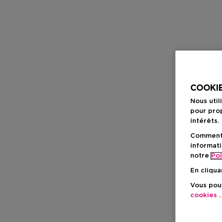
COOKIE
Nous util
pour prop
intérêts.
Comment f
informati
notre
Pol
En cliqua
Vous pouv
cookies
.