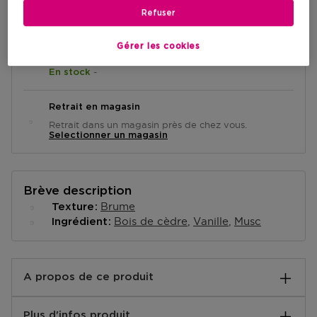
AJOUTER AU PANIER
Refuser
Gérer les cookies
Livraison à domicile
-
En stock
Retrait en magasin
Retrait dans un magasin près de chez vous.
Selectionner un magasin
Brève description
Brume
Texture
Bois de cèdre
Vanille
Musc
Ingrédient
A propos de ce produit
Une force et une émotion nouvelle.Lempicka Homme
Plus d'infos produit
revisite la saveur tendre et corsée du bois de réglisse.