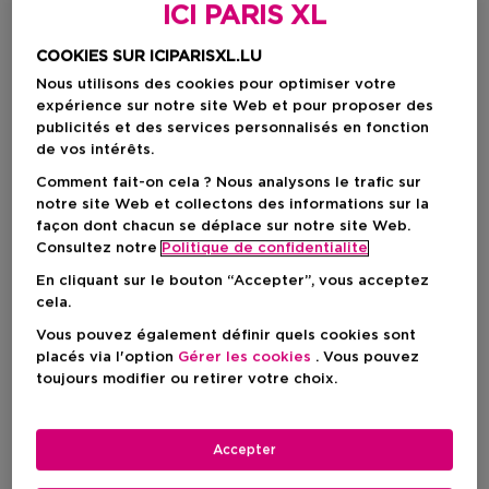
ICI PARIS XL
COOKIES SUR ICIPARISXL.LU
Nous utilisons des cookies pour optimiser votre
expérience sur notre site Web et pour proposer des
publicités et des services personnalisés en fonction
de vos intérêts.
Comment fait-on cela ? Nous analysons le trafic sur
notre site Web et collectons des informations sur la
façon dont chacun se déplace sur notre site Web.
Choisissez votre format
Consultez notre
Politique de confidentialite
En cliquant sur le bouton “Accepter”, vous acceptez
100 ML
En stock
cela.
Vous pouvez également définir quels cookies sont
100 ML
placés via l'option
Gérer les cookies
. Vous pouvez
Prix du produit
74,90 €
toujours modifier ou retirer votre choix.
Prix du produit
74,90 €
Accepter