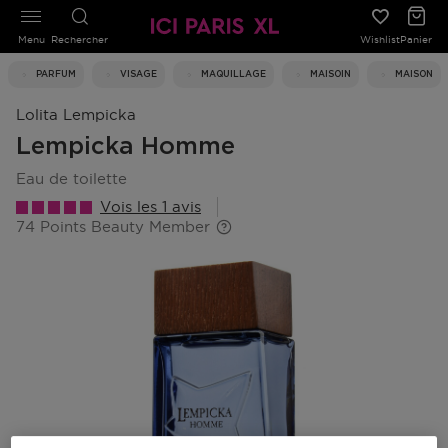
Menu
Rechercher
Wishlist
Panier
PARFUM
VISAGE
MAQUILLAGE
MAISOIN
MAISON
Lolita Lempicka
Lempicka Homme
eau de toilette
Vois les 1 avis
74 Points Beauty Member