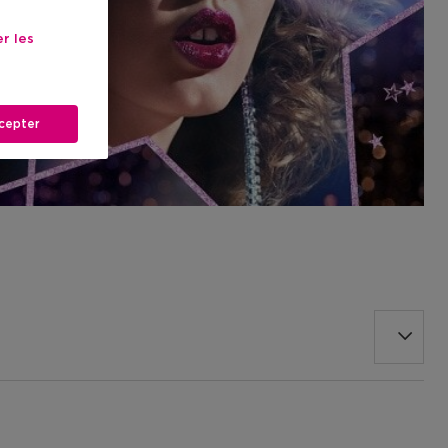
r les
cepter