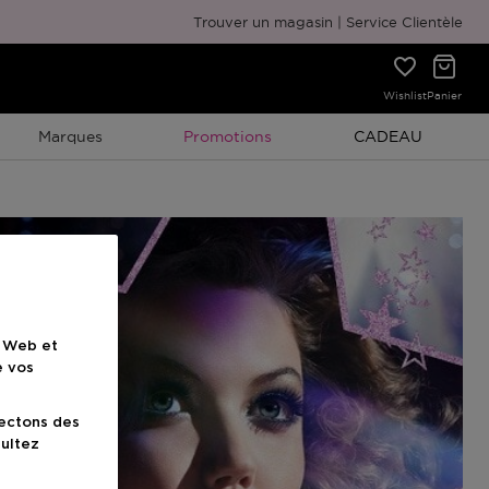
Emballage cadeau gratuit
Trouver un magasin
Service Clientèle
Wishlist
Panier
Promotion À Durée Limitée
Promotion À Duré
Marques
Promotions
CADEAU
e Web et
e vos
lectons des
sultez