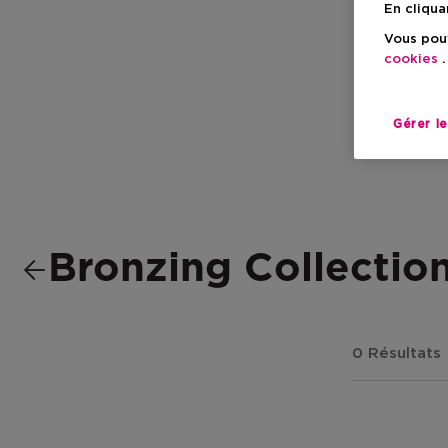
En cliqua
Vous pouv
cookies
.
Gérer l
Bronzing Collectio
0 Résultats