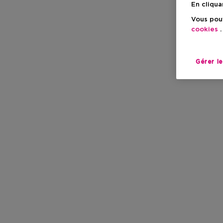
En cliqua
Vous pouv
cookies
.
Gérer l