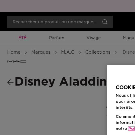
Promotion À Durée Limitée
ÉTÉ
Parfum
Visage
Maqui
Home
Marques
M.A.C
Collections
Disne
Disney Aladdin
COOKIE
Nous util
pour prop
0 Résultats
intérêts.
Comment f
informati
notre
Pol