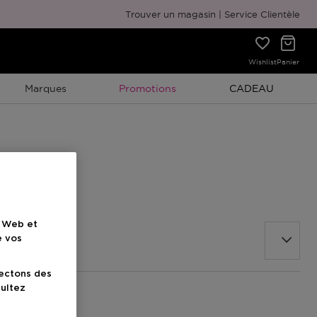
Emballage cadeau gratuit
Trouver un magasin
Service Clientèle
Wishlist
Panier
Promotion À Durée Limitée
Promotion À Duré
Marques
Promotions
CADEAU
e Web et
e vos
lectons des
sultez