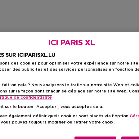
ICI PARIS XL
S SUR ICIPARISXL.LU
isons des cookies pour optimiser votre expérience sur notre sit
oser des publicités et des services personnalisés en fonction d
ait-on cela ? Nous analysons le trafic sur notre site Web et col
ons sur la façon dont chacun se déplace sur notre site Web. Con
itique de confidentialite
nt sur le bouton “Accepter”, vous acceptez cela.
ez également définir quels cookies sont placés via l'option
Gére
 Vous pouvez toujours modifier ou retirer votre choix.