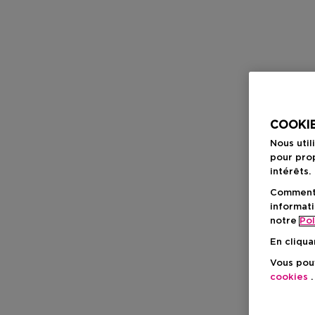
COOKIE
Nous util
pour prop
intérêts.
Comment f
informati
notre
Pol
En cliqua
Vous pouv
cookies
.