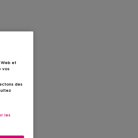
e Web et
e vos
lectons des
sultez
r les