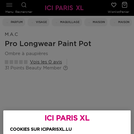
Menu
Rechercher
Wishlist
Panier
PARFUM
VISAGE
MAQUILLAGE
MAISOIN
MAISON
M.a.c
Pro Longwear Paint Pot
ombre à paupières
Vois les 0 avis
31 Points Beauty Member
ICI PARIS XL
COOKIES SUR ICIPARISXL.LU