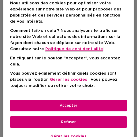
Nous utilisons des cookies pour optimiser votre
expérience sur notre site Web et pour proposer des
publicités et des services personnalisés en fonction
de vos intérêts.
Comment fait-on cela ? Nous analysons le trafic sur
notre site Web et collectons des informations sur la
façon dont chacun se déplace sur notre site Web.
Consultez notre
Politique de confidentialite
En cliquant sur le bouton “Accepter”, vous acceptez
cela.
Choisissez votre couleur
Vous pouvez également définir quels cookies sont
placés via l'option
Gérer les cookies
. Vous pouvez
Bare Study
En stock
toujours modifier ou retirer votre choix.
Prix du produit
31,50 €
Accepter
Refuser
AJOUTER AU PANIER
Gérer les cookies