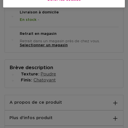
Livraison à domicile
-
En stock
Retrait en magasin
Retrait dans un magasin près de chez vous.
Selectionner un magasin
Brève description
Poudre
Texture
Chatoyant
Finis
A propos de ce produit
Une ombre à paupière crème hautement pigmentée et
Plus d'infos produit
longue tenue qui sèche pour révéler un fini intense et
éclatant sur la peau. Sa formule seconde peau