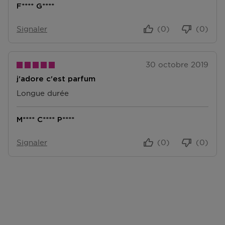
trouver sur notre page FAQ.
F**** G****
Signaler
(0)
(0)
30 octobre 2019
j'adore c'est parfum
Longue durée
M**** C**** P****
Signaler
(0)
(0)