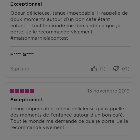
livraison.
Exceptionnel
Retourner
Odeur délicieuse, tenue impeccable. Il rappelle de
doux moments autour d’un bon café étant
Retours
enfant... Tout le monde me demande ce que je
Après réception de votre commande, vous disposez
porte. Je le recommande vivement.
de 14 jours pour la retourner (partiellement) ou
#maisonmargielacontest
l'annuler. Après l'annulation, vous disposez d'un délai
supplémentaire de 14 jours pour retourner les produits.
F**** G****
Pour annuler votre commande, vous pouvez nous
contacter ou utiliser
le formulaire de retour
.
Signaler
(1)
(0)
Échange ou retour en magasin
ous pouvez également retourner ou échanger le
produit dans un magasin près de chez vous. Vous
13 novembre 2019
n’avez pas besoin de remplir un formulaire de retour
pour cela. Veuillez apporter votre confirmation de
Exceptionnel
commande avec vous.
Tenue impeccable, odeur délicieuse qui rappelle
des moments de l’enfance autour d’un bon café.
Accédez à plus d’informations et à la FAQ sur les
Tout le monde me demande ce que je porte. Je le
retours.
recommande vivement.
D'autres questions sur la commande ? Vous pouvez le