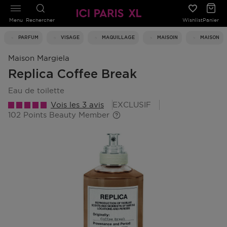
Menu
Rechercher
Wishlist
Panier
PARFUM
VISAGE
MAQUILLAGE
MAISOIN
MAISON
Maison Margiela
Replica Coffee Break
eau de toilette
Vois les 3 avis
EXCLUSIF
102 Points Beauty Member