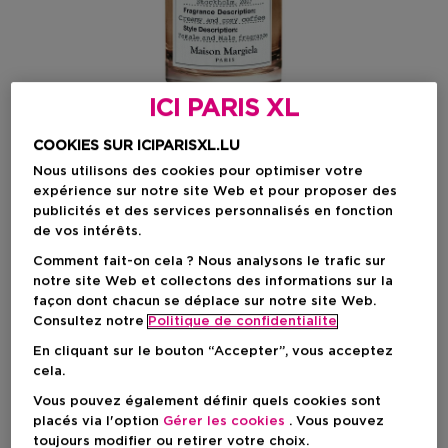
ICI PARIS XL
COOKIES SUR ICIPARISXL.LU
Nous utilisons des cookies pour optimiser votre
expérience sur notre site Web et pour proposer des
publicités et des services personnalisés en fonction
Choisissez votre format
de vos intérêts.
Comment fait-on cela ? Nous analysons le trafic sur
100 ML
En stock
notre site Web et collectons des informations sur la
façon dont chacun se déplace sur notre site Web.
100 ML
Consultez notre
Politique de confidentialite
Prix promotionnel
102,83 €
En cliquant sur le bouton “Accepter”, vous acceptez
Prix du produit
146,90 €
cela.
Prix promotionnel
102,83 €
Vous pouvez également définir quels cookies sont
placés via l'option
Gérer les cookies
. Vous pouvez
Prix du produit
146,90 €
-30%
toujours modifier ou retirer votre choix.