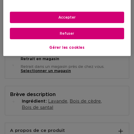
AJOUTER AU PANIER
Accepter
Refuser
Livraison à domicile
-
En stock
Gérer les cookies
Retrait en magasin
Retrait dans un magasin près de chez vous.
Selectionner un magasin
Brève description
Lavande
Bois de cèdre
Ingrédient
Bois de santal
A propos de ce produit