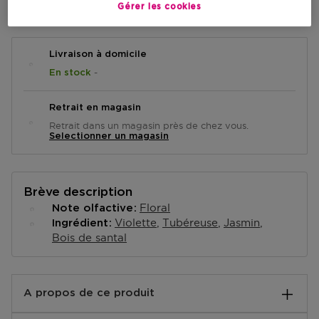
AJOUTER AU PANIER
Gérer les cookies
Livraison à domicile
-
En stock
Retrait en magasin
Retrait dans un magasin près de chez vous.
Selectionner un magasin
Brève description
Floral
Note olfactive
Violette
Tubéreuse
Jasmin
Ingrédient
Bois de santal
A propos de ce produit
Michael Kors Gorgeous! met à l’honneur l’assurance et