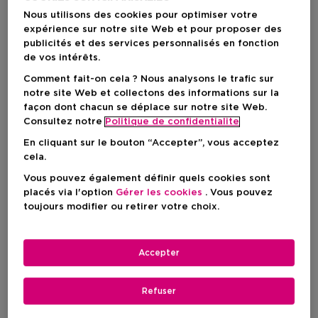
Nous utilisons des cookies pour optimiser votre
expérience sur notre site Web et pour proposer des
publicités et des services personnalisés en fonction
de vos intérêts.
Comment fait-on cela ? Nous analysons le trafic sur
notre site Web et collectons des informations sur la
façon dont chacun se déplace sur notre site Web.
Consultez notre
Politique de confidentialite
En cliquant sur le bouton “Accepter”, vous acceptez
cela.
Choisissez votre format
Vous pouvez également définir quels cookies sont
50 ML
En stock
placés via l'option
Gérer les cookies
. Vous pouvez
toujours modifier ou retirer votre choix.
50 ML
100 ML
Prix du produit
Prix du produit
73,50 €
92,90 €
Accepter
Prix du produit
73,50 €
Refuser