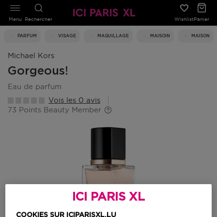
Menu
Rechercher
Wishlist
Panier
PARFUM
VISAGE
MAQUILLAGE
MAISOIN
MAISON
Michael Kors
Gorgeous!
eau de parfum
Vois les 0 avis
73 Points Beauty Member
ICI PARIS XL
COOKIES SUR ICIPARISXL.LU