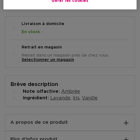
AJOUTER AU PANIER
Gérer les cookies
Livraison à domicile
-
En stock
Retrait en magasin
Retrait dans un magasin près de chez vous.
Selectionner un magasin
Brève description
Ambrée
Note olfactive
Lavande
Iris
Vanille
Ingrédient
A propos de ce produit
Révélant un côté plus sensuel et profond du
Plus d'infos produit
Montblanc Legend Man, ce nouveau parfum fougère