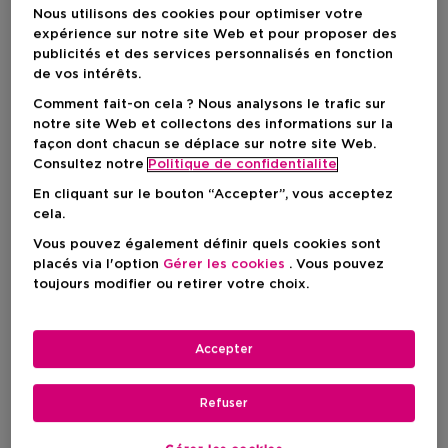
Nous utilisons des cookies pour optimiser votre
expérience sur notre site Web et pour proposer des
publicités et des services personnalisés en fonction
de vos intérêts.
Comment fait-on cela ? Nous analysons le trafic sur
notre site Web et collectons des informations sur la
façon dont chacun se déplace sur notre site Web.
Consultez notre
Politique de confidentialite
En cliquant sur le bouton “Accepter”, vous acceptez
cela.
Choisissez votre format
Vous pouvez également définir quels cookies sont
30 ML
En stock
placés via l'option
Gérer les cookies
. Vous pouvez
toujours modifier ou retirer votre choix.
30 ML
50 ML
100 ML
Prix du produit
Prix du produit
Prix du produi
42,90 €
59,90 €
85,50 €
Accepter
Prix du produit
42,90 €
Refuser