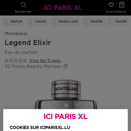
Rechercher
Wishlist
Panier
PARFUM
VISAGE
MAQUILLAGE
MAISOIN
MAISON
Montblanc
Legend Elixir
eau de parfum
Vois les 0 avis
42 Points Beauty Member
ICI PARIS XL
COOKIES SUR ICIPARISXL.LU