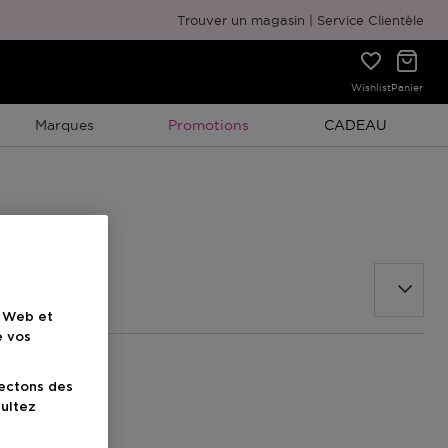
Emballage cadeau gratuit
Trouver un magasin
Service Clientèle
Wishlist
Panier
Promotion À Durée Limitée
Promotion À Duré
Marques
Promotions
CADEAU
e Web et
e vos
lectons des
sultez