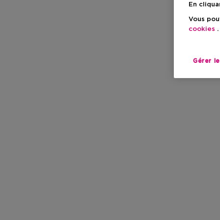
En cliqua
Vous pouv
cookies
.
Gérer l