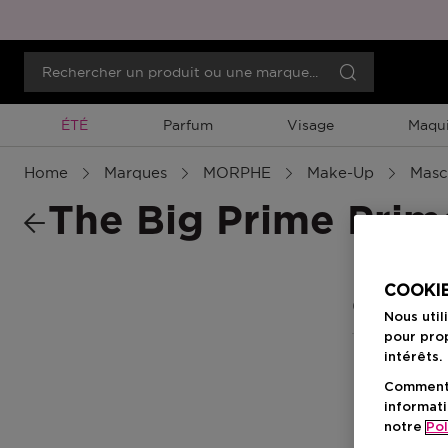
Promotion À Durée Limitée
ÉTÉ
Parfum
Visage
Maqui
Home
Marques
MORPHE
Make-Up
Masc
The Big Prime Prim
COOKIE
0 Résultats
Nous util
pour prop
intérêts.
Comment f
informati
notre
Pol