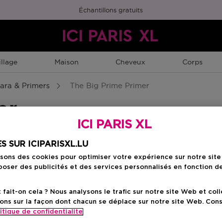
Échantillons gratuits
llage
Maison
Cheveux
Corps
ara & Primers
The Big Prime Primer
er
ICI PARIS XL
S SUR ICIPARISXL.LU
isons des cookies pour optimiser votre expérience sur notre sit
oser des publicités et des services personnalisés en fonction d
ait-on cela ? Nous analysons le trafic sur notre site Web et col
ons sur la façon dont chacun se déplace sur notre site Web. Con
itique de confidentialite