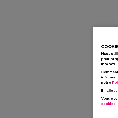
COOKIE
Nous util
pour prop
intérêts.
Comment f
informati
notre
Pol
En cliqua
Vous pouv
cookies
.