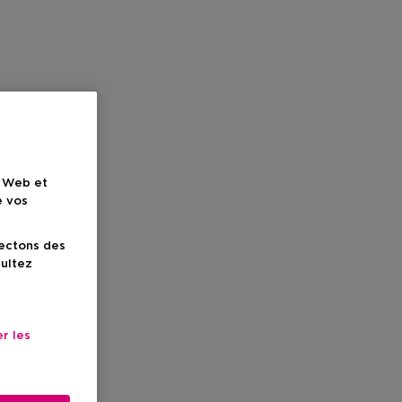
e Web et
e vos
lectons des
sultez
r les