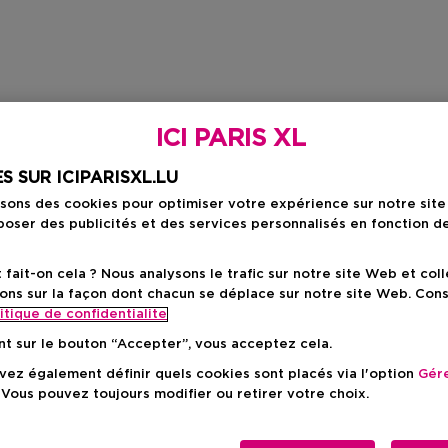
ICI PARIS XL
S SUR ICIPARISXL.LU
isons des cookies pour optimiser votre expérience sur notre sit
oser des publicités et des services personnalisés en fonction d
ait-on cela ? Nous analysons le trafic sur notre site Web et col
ons sur la façon dont chacun se déplace sur notre site Web. Con
itique de confidentialite
nt sur le bouton “Accepter”, vous acceptez cela.
ez également définir quels cookies sont placés via l'option
Gére
 Vous pouvez toujours modifier ou retirer votre choix.