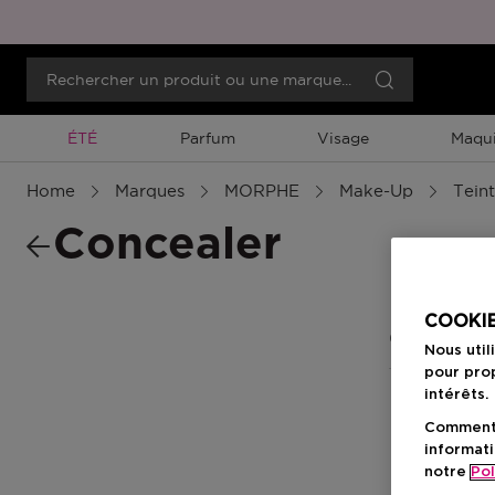
Promotion À Durée Limitée
ÉTÉ
Parfum
Visage
Maqui
Home
Marques
MORPHE
Make-Up
Teint
Concealer
COOKIE
0 Résultats
Nous util
pour prop
intérêts.
Comment f
informati
notre
Pol