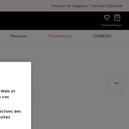
Emballage cadeau gratuit
Trouver un magasin
Service Clientèle
Wishlist
Panier
Promotion À Durée Limitée
Promotion À Duré
Marques
Promotions
CADEAU
e Web et
e vos
lectons des
sultez