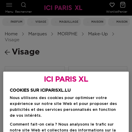
Menu
Rechercher
Wishlist
Panier
PARFUM
VISAGE
MAQUILLAGE
MAISOIN
MAISON
Home
Marques
MORPHE
Make-Up
Visage
Visage
Filtrer
ICI PARIS XL
COOKIES SUR ICIPARISXL.LU
0 Résultats
Nous utilisons des cookies pour optimiser votre
expérience sur notre site Web et pour proposer des
publicités et des services personnalisés en fonction
de vos intérêts.
Comment fait-on cela ? Nous analysons le trafic sur
notre site Web et collectons des informations sur la