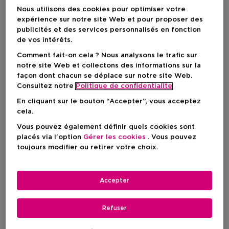
Nous utilisons des cookies pour optimiser votre
expérience sur notre site Web et pour proposer des
publicités et des services personnalisés en fonction
de vos intérêts.
Comment fait-on cela ? Nous analysons le trafic sur
notre site Web et collectons des informations sur la
façon dont chacun se déplace sur notre site Web.
Consultez notre
Politique de confidentialite
En cliquant sur le bouton “Accepter”, vous acceptez
cela.
Vous pouvez également définir quels cookies sont
placés via l'option
Gérer les cookies
. Vous pouvez
toujours modifier ou retirer votre choix.
Choisissez votre format
Accepter
25 ML
En stock
25 ML
50 ML
100 ML
Refuser
Prix promotionnel
Prix promotionnel
Prix promotion
68,17 €
90,67 €
120,37 €
Prix du produit
Prix du produit
Prix du produit
90,90 €
120,90 €
160,50 €