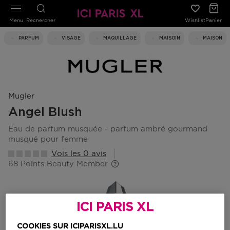
Menu
Rechercher
Wishlist
Panier
PARFUM
VISAGE
MAQUILLAGE
MAISOIN
MAISON
Mugler
Angel Blush
eau de parfum musquée - parfum ambré gourmand
musqué pour femme
Vois les 0 avis
68 Points Beauty Member
ICI PARIS XL
COOKIES SUR ICIPARISXL.LU