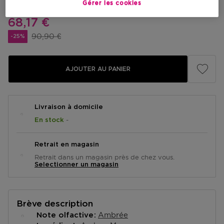
Gérer les cookies
Prix promotionnel
68,17 €
Prix du produit
90,90 €
-25%
AJOUTER AU PANIER
Livraison à domicile
-
En stock
Retrait en magasin
Retrait dans un magasin près de chez vous.
Selectionner un magasin
Brève description
Ambrée
Note olfactive