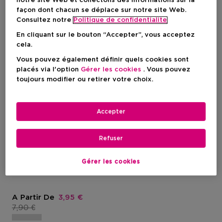
notre site Web et collectons des informations sur la
façon dont chacun se déplace sur notre site Web.
Consultez notre
Politique de confidentialite
En cliquant sur le bouton “Accepter”, vous acceptez
cela.
Vous pouvez également définir quels cookies sont
placés via l'option
Gérer les cookies
. Vous pouvez
toujours modifier ou retirer votre choix.
Exclusif
Accepter
1
ONLY YOU
Refuser
Uv Gel Nail Polish
Uv Gel Nail Polish - Black Cat
Gérer les cookies
Luck
Prix promotionnel
A Partir De
3,95 €
Prix du produit
7,90 €