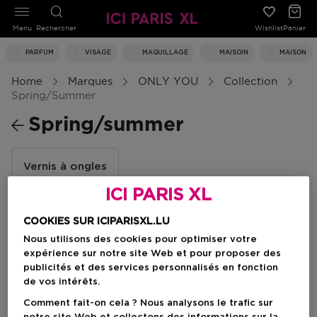
Menu
Rechercher
Wishlist
Panier
PARFUM
VISAGE
MAQUILLAGE
MAISOIN
MAISON
Home
Marques
ONLY YOU
Collection
Spring/summer
Spring/summer
Vernis à ongles
ICI PARIS XL
COOKIES SUR ICIPARISXL.LU
Filtrer
Nous utilisons des cookies pour optimiser votre
expérience sur notre site Web et pour proposer des
publicités et des services personnalisés en fonction
1 Résultats
de vos intérêts.
Comment fait-on cela ? Nous analysons le trafic sur
-50%