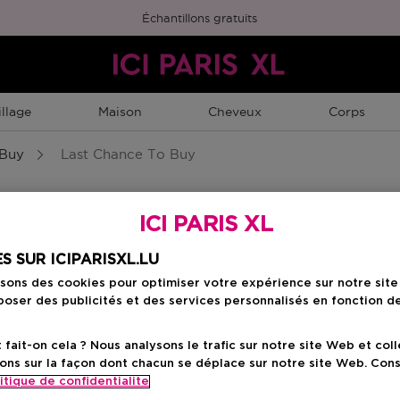
Échantillons gratuits
llage
Maison
Cheveux
Corps
 Buy
Last Chance To Buy
ICI PARIS XL
S SUR ICIPARISXL.LU
isons des cookies pour optimiser votre expérience sur notre sit
oser des publicités et des services personnalisés en fonction d
ait-on cela ? Nous analysons le trafic sur notre site Web et col
ons sur la façon dont chacun se déplace sur notre site Web. Con
itique de confidentialite