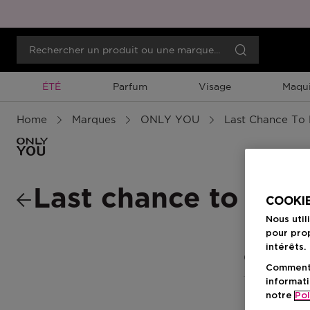
Promotion À Durée Limitée
ÉTÉ
Parfum
Visage
Maqui
Home
Marques
ONLY YOU
Last Chance To
Last chance to buy
COOKIE
Nous util
pour prop
intérêts.
0 Résultats
Comment f
informati
notre
Pol