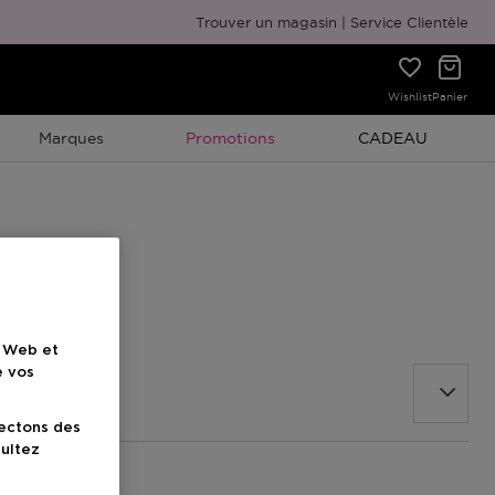
Emballage cadeau gratuit
Trouver un magasin
Service Clientèle
Wishlist
Panier
Promotion À Durée Limitée
Promotion À Duré
Marques
Promotions
CADEAU
e Web et
e vos
lectons des
sultez