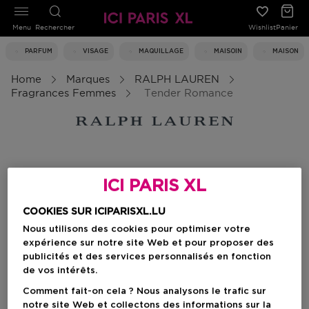
Menu
Rechercher
Wishlist
Panier
PARFUM
VISAGE
MAQUILLAGE
MAISOIN
MAISON
Home
Marques
RALPH LAUREN
Fragrances Femmes
Tender Romance
Tender Romance
ICI PARIS XL
COOKIES SUR ICIPARISXL.LU
Filtrer
Nous utilisons des cookies pour optimiser votre
expérience sur notre site Web et pour proposer des
publicités et des services personnalisés en fonction
0 Résultats
de vos intérêts.
Comment fait-on cela ? Nous analysons le trafic sur
notre site Web et collectons des informations sur la