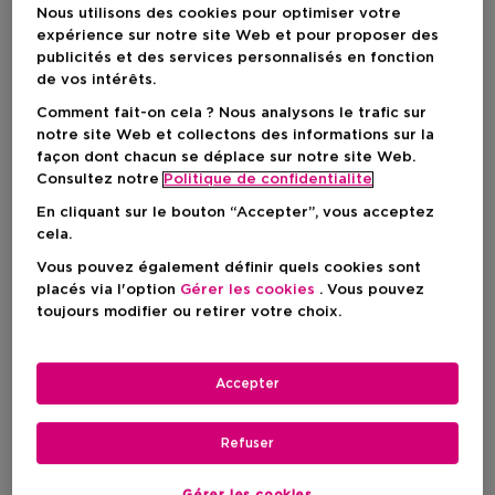
Nous utilisons des cookies pour optimiser votre
expérience sur notre site Web et pour proposer des
publicités et des services personnalisés en fonction
de vos intérêts.
Comment fait-on cela ? Nous analysons le trafic sur
notre site Web et collectons des informations sur la
façon dont chacun se déplace sur notre site Web.
Consultez notre
Politique de confidentialite
En cliquant sur le bouton “Accepter”, vous acceptez
cela.
Choisissez votre format
Vous pouvez également définir quels cookies sont
placés via l'option
Gérer les cookies
. Vous pouvez
95 G
En stock
toujours modifier ou retirer votre choix.
95 G
Prix du produit
29,50 €
Accepter
Prix du produit
29,50 €
Refuser