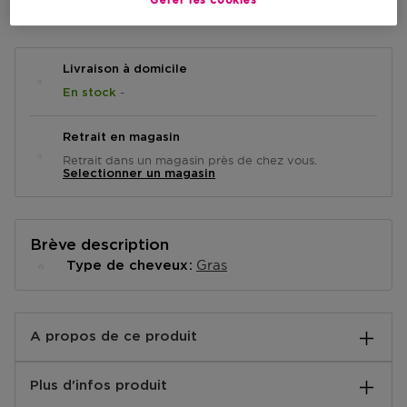
AJOUTER AU PANIER
Gérer les cookies
Livraison à domicile
-
En stock
Retrait en magasin
Retrait dans un magasin près de chez vous.
Selectionner un magasin
Brève description
Gras
Type de cheveux
A propos de ce produit
Redken - Deep Clean Dry Shampoo - Shampooing sec
Plus d'infos produit
purifiant - Combat les cheveux gras - 155ML