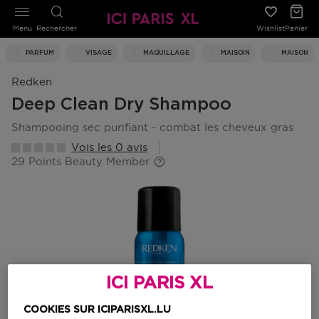
Menu
Rechercher
Wishlist
Panier
PARFUM
VISAGE
MAQUILLAGE
MAISOIN
MAISON
Redken
Deep Clean Dry Shampoo
shampooing sec purifiant - combat les cheveux gras
Vois les 0 avis
29 Points Beauty Member
ICI PARIS XL
COOKIES SUR ICIPARISXL.LU