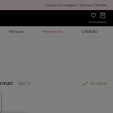
Emballage cadeau gratuit
Trouver un magasin
Service Clientèle
Wishlist
Panier
Promotion À Durée Limitée
Promotion À Duré
Marques
Promotions
CADEAU
ormat
:
360 G
En stock
el