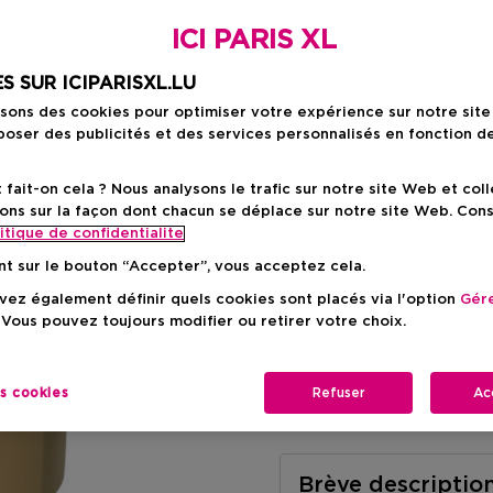
ICI PARIS XL
Prix promot
26,53 €
S SUR ICIPARISXL.LU
Prix du produit
37,90 €
-30%
isons des cookies pour optimiser votre expérience sur notre sit
oser des publicités et des services personnalisés en fonction d
ait-on cela ? Nous analysons le trafic sur notre site Web et col
ons sur la façon dont chacun se déplace sur notre site Web. Con
itique de confidentialite
Livraison à domicile
nt sur le bouton “Accepter”, vous acceptez cela.
-
En stock
ez également définir quels cookies sont placés via l'option
Gére
 Vous pouvez toujours modifier ou retirer votre choix.
Retrait en magasin
Retrait dans un magas
Selectionner un mag
es cookies
Refuser
Ac
Brève descriptio