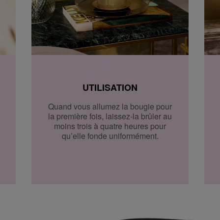
ous pouvez le récupérer
n.
 jours pour la retourner
UTILISATION
sposez d'un délai
Pour annuler votre
Quand vous allumez la bougie pour
rmulaire de retour
.
la première fois, laissez-la brûler au
moins trois à quatre heures pour
qu’elle fonde uniformément.
 dans un magasin près de
ire de retour pour cela.
c vous.
s.
rouver sur notre page