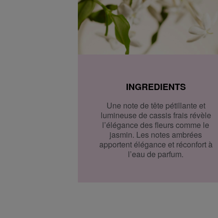
Dès que votre colis est prêt, vous recevrez un email. V
sur présentation du code track & trace.
Accédez à plus d’informations et à la FAQ sur la livraiso
Retourner
Retours
Après réception de votre commande, vous disposez de 14
INGREDIENTS
(partiellement) ou l'annuler. Après l'annulation, vous di
supplémentaire de 14 jours pour retourner les produits. 
Une note de tête pétillante et
commande, vous pouvez nous contacter ou utiliser
le fo
lumineuse de cassis frais révèle
l’élégance des fleurs comme le
Échange ou retour en magasin
jasmin. Les notes ambrées
ous pouvez également retourner ou échanger le produit
apportent élégance et réconfort à
chez vous. Vous n’avez pas besoin de remplir un formula
l’eau de parfum.
Veuillez apporter votre confirmation de commande ave
Accédez à plus d’informations et à la FAQ sur les retour
D'autres questions sur la commande ? Vous pouvez le t
FAQ.