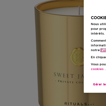
COOKIE
Nous util
pour prop
intérêts.
Comment f
informati
notre
Pol
En cliqua
Vous pouv
cookies
.
Gérer l