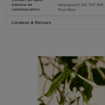
-
Contact en ligne:
CONTIENT Linalyl Acetate; Geraniol; Methylenedioxyphe
Herengracht 541, 1017 BW
Adresse de
(1,2,3,4,5,6,7,8-Octahydro-2,3,8,8-Tetramethyl-2-Napht
Pays-Bas)
communication:
Decane; Benzyl Salicylate; Linalool; (R)-p-Mentha-1,8-d
provoquer une réaction allergique.
Livraison & Retours
Comment se passe la livraison ?
Vous pouvez vous faire livrer votre commande à votre d
magasins ou dans un point postal. Vous pouvez voir la d
dans votre panier lors de la commande. Nous livrons gr
commandes à partir de 25,- €. Vous pouvez également o
Collect, ainsi votre commande sera prête dans le magas
d'1h.
Livraison à votre domicile ou à une autre adresse au L
Luxembourg ?
Le colis sera vous livre du lundi au vendredi entre 8h00
à la maison ? Le livreur déposera un bon de livraison da
à l'endroit où vous pourrez récupérer votre colis.
Retrait dans l'un de nos magasins ou dans un point post