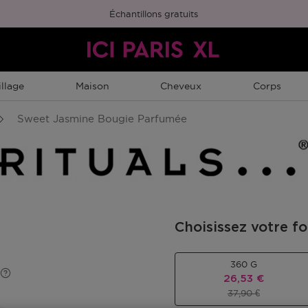
Échantillons gratuits
llage
Maison
Cheveux
Corps
Sweet Jasmine Bougie Parfumée
Choisissez votre f
360 G
Prix promotionn
26,53 €
Prix du produit
37,90 €