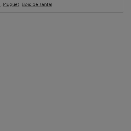
n
Muguet
Bois de santal