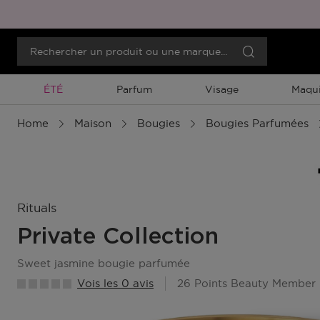
Promotion À Durée Limitée
ÉTÉ
Parfum
Visage
Maqui
Home
Maison
Bougies
Bougies Parfumées
Rituals
Private Collection
sweet jasmine bougie parfumée
Vois les 0 avis
26 Points Beauty Member