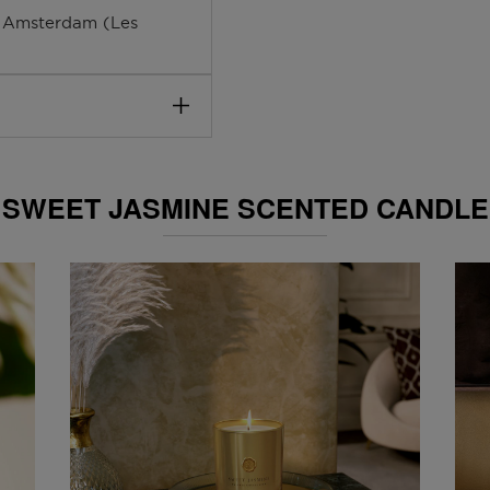
nyl Methylpropanal; 1-
, Amsterdam (Les
hyl)Ethan-1-one; Amber
iene, d-Limonene. Peut
omicile, dans l'un de nos
SWEET JASMINE SCENTED CANDLE
ate de livraison prévue
atuitement toutes vos
pter pour le Click &
in de votre choix au bout
e Grand-Duché de
 et 17h00. Vous n'êtes pas
ns votre boîte aux lettres
al ?