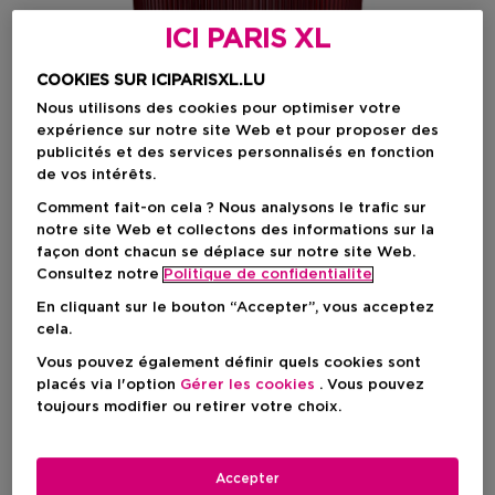
ICI PARIS XL
COOKIES SUR ICIPARISXL.LU
Nous utilisons des cookies pour optimiser votre
expérience sur notre site Web et pour proposer des
publicités et des services personnalisés en fonction
de vos intérêts.
Comment fait-on cela ? Nous analysons le trafic sur
notre site Web et collectons des informations sur la
façon dont chacun se déplace sur notre site Web.
Consultez notre
Politique de confidentialite
En cliquant sur le bouton “Accepter”, vous acceptez
Choisissez votre format
cela.
Vous pouvez également définir quels cookies sont
290 G
En stock
placés via l'option
Gérer les cookies
. Vous pouvez
toujours modifier ou retirer votre choix.
290 G
Prix du produit
24,90 €
Accepter