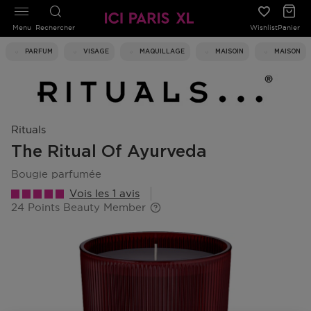
Menu
Rechercher
Wishlist
Panier
PARFUM
VISAGE
MAQUILLAGE
MAISOIN
MAISON
Rituals
The Ritual Of Ayurveda
bougie parfumée
Vois les 1 avis
24 Points Beauty Member