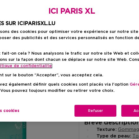
Prix du prod
16,50 €
ICI PARIS XL
S SUR ICIPARISXL.LU
isons des cookies pour optimiser votre expérience sur notre sit
oser des publicités et des services personnalisés en fonction d
ait-on cela ? Nous analysons le trafic sur notre site Web et col
ons sur la façon dont chacun se déplace sur notre site Web. Con
Livraison à domicile
itique de confidentialite
-
En stock
nt sur le bouton “Accepter”, vous acceptez cela.
Retrait en magasin
ez également définir quels cookies sont placés via l'option
Gére
 Vous pouvez toujours modifier ou retirer votre choix.
Retrait dans un magas
Selectionner un mag
es cookies
Refuser
Ac
Brève descriptio
Gommag
Texture
To
Type de peau