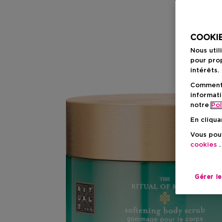
COOKIE
Nous util
pour prop
intérêts.
Comment f
informati
notre
Pol
En cliqua
Vous pouv
cookies
.
Gérer l