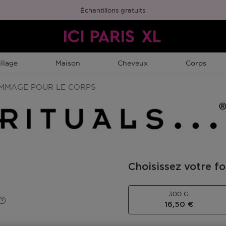
Échantillons gratuits
llage
Maison
Cheveux
Corps
MAGE POUR LE CORPS
Choisissez votre f
300 G
Prix du produit
16,50 €