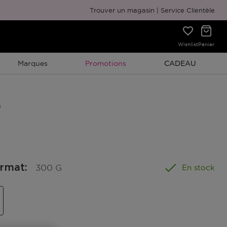
Emballage cadeau gratuit
Trouver un magasin
Service Clientèle
Wishlist
Panier
Promotion À Durée Limitée
Promotion À Duré
Marques
Promotions
CADEAU
ormat
:
300 G
En stock