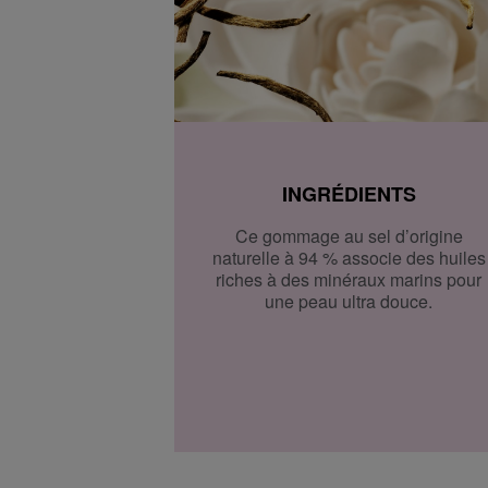
Dès que votre colis est prêt, vous recevrez un email. V
sur présentation du code track & trace.
Accédez à plus d’informations et à la FAQ sur la livraiso
Retourner
Retours
Après réception de votre commande, vous disposez de 14
INGRÉDIENTS
(partiellement) ou l'annuler. Après l'annulation, vous di
supplémentaire de 14 jours pour retourner les produits. 
Ce gommage au sel d’origine
commande, vous pouvez nous contacter ou utiliser
le fo
naturelle à 94 % associe des huiles
riches à des minéraux marins pour
Échange ou retour en magasin
une peau ultra douce.
ous pouvez également retourner ou échanger le produit
chez vous. Vous n’avez pas besoin de remplir un formula
Veuillez apporter votre confirmation de commande ave
Accédez à plus d’informations et à la FAQ sur les retour
D'autres questions sur la commande ? Vous pouvez le t
FAQ.