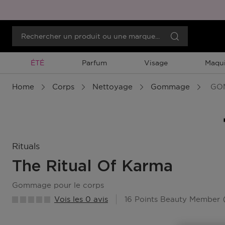
Promotion À Durée Limitée
ÉTÉ
Parfum
Visage
Maqui
Home
Corps
Nettoyage
Gommage
GOM
Rituals
The Ritual Of Karma
gommage pour le corps
Vois les 0 avis
16 Points Beauty Member