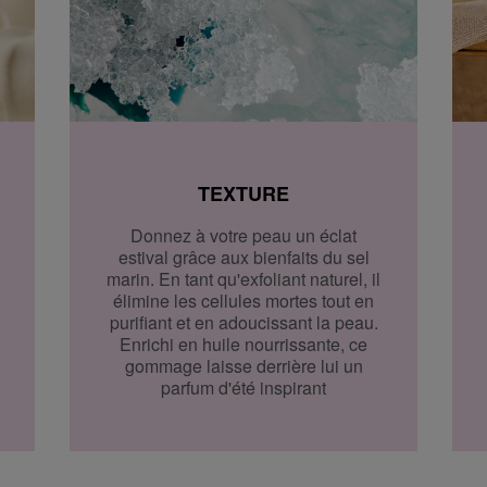
ous pouvez le récupérer
n.
 jours pour la retourner
TEXTURE
sposez d'un délai
Pour annuler votre
Donnez à votre peau un éclat
rmulaire de retour
.
estival grâce aux bienfaits du sel
marin. En tant qu'exfoliant naturel, il
élimine les cellules mortes tout en
 dans un magasin près de
purifiant et en adoucissant la peau.
ire de retour pour cela.
Enrichi en huile nourrissante, ce
c vous.
gommage laisse derrière lui un
parfum d'été inspirant
s.
rouver sur notre page