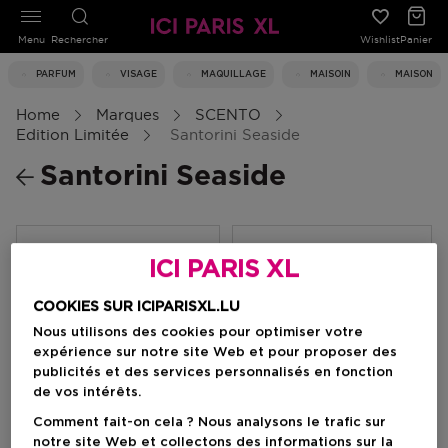
Menu
Rechercher
Wishlist
Panier
PARFUM
VISAGE
MAQUILLAGE
MAISOIN
MAISON
Home
Marques
SCENTO
Edition Limitée
Santorini Seaside
Santorini Seaside
Filtrer
ICI PARIS XL
COOKIES SUR ICIPARISXL.LU
0 Résultats
Nous utilisons des cookies pour optimiser votre
expérience sur notre site Web et pour proposer des
publicités et des services personnalisés en fonction
de vos intérêts.
Comment fait-on cela ? Nous analysons le trafic sur
notre site Web et collectons des informations sur la