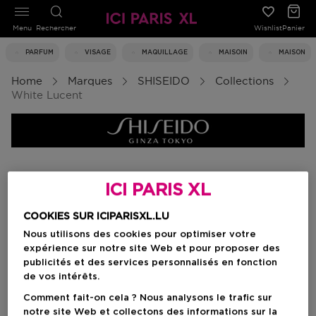
Menu
Rechercher
Wishlist
Panier
PARFUM
VISAGE
MAQUILLAGE
MAISOIN
MAISON
Home
Marques
SHISEIDO
Collections
White Lucent
White Lucent
ICI PARIS XL
COOKIES SUR ICIPARISXL.LU
Filtrer
Nous utilisons des cookies pour optimiser votre
expérience sur notre site Web et pour proposer des
publicités et des services personnalisés en fonction
0 Résultats
de vos intérêts.
Comment fait-on cela ? Nous analysons le trafic sur
notre site Web et collectons des informations sur la