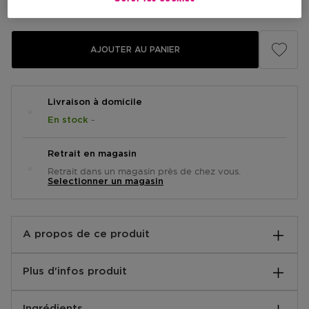
Prix du produit
35,90 €
AJOUTER AU PANIER
Livraison à domicile
-
En stock
Retrait en magasin
Retrait dans un magasin près de chez vous.
Selectionner un magasin
A propos de ce produit
Pinceau pour les yeux permettant de créer un rendu
Plus d'infos produit
ombré et modulable.
Avec ses poils effilés et denses en demi-cercle, ce
Instructions:
pinceau assure une application homogène de la
Ingrédients