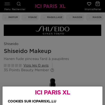
Menu
Rechercher
Wishlist
Panier
PARFUM
VISAGE
MAQUILLAGE
MAISOIN
MAISON
Shiseido
Shiseido Makeup
hanen fude pinceau fard à paupières
Vois les 0 avis
35 Points Beauty Member
ICI PARIS XL
COOKIES SUR ICIPARISXL.LU