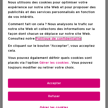
Nous utilisons des cookies pour optimiser votre
expérience sur notre site Web et pour proposer des
publicités et des services personnalisés en fonction
de vos intérêts.
Comment fait-on cela ? Nous analysons le trafic sur
notre site Web et collectons des informations sur la
façon dont chacun se déplace sur notre site Web.
Consultez notre
Politique de confidentialite
En cliquant sur le bouton “Accepter”, vous acceptez
cela.
Vous pouvez également définir quels cookies sont
placés via l'option
Gérer les cookies
. Vous pouvez
toujours modifier ou retirer votre choix.
Choisissez votre format
1 ST
En stock
Accepter
1 ST
Refuser
Prix du produit
35,90 €
Gérer les cookies