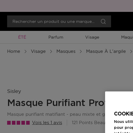
Promotion À Durée Limitée
ÉTÉ
Parfum
Visage
Maqui
Home
Visage
Masques
Masque À L'argile
Sisley
Masque Purifiant Profond
masque purifiant matifiant - peau mixte et grasse
COOKIE
Vois les 1 avis
121 Points Beauty Member
Nous util
pour prop