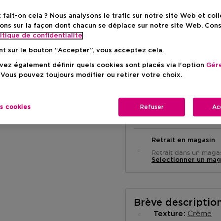
ait-on cela ? Nous analysons le trafic sur notre site Web et col
Prix du prod
121,90 €
ons sur la façon dont chacun se déplace sur notre site Web. Con
itique de confidentialite
nt sur le bouton “Accepter”, vous acceptez cela.
ez également définir quels cookies sont placés via l'option
Gére
 Vous pouvez toujours modifier ou retirer votre choix.
Livraison à domicile
es cookies
Refuser
Ac
-
En stock
Retrait en magasin
Retrait dans un magas
Selectionner un mag
Brève descriptio
Crème
Texture