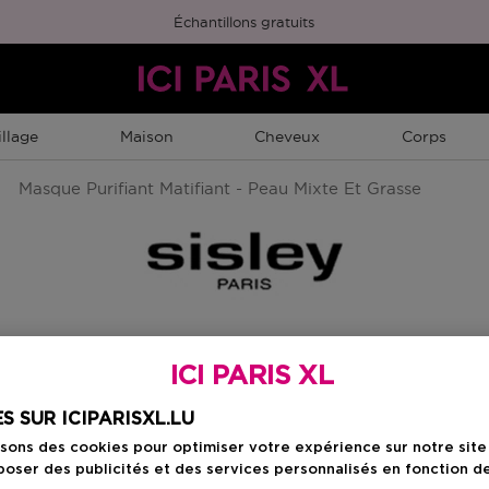
Échantillons gratuits
llage
Maison
Cheveux
Corps
Masque Purifiant Matifiant - Peau Mixte Et Grasse
ICI PARIS XL
Choisissez votre f
S SUR ICIPARISXL.LU
60 ML
isons des cookies pour optimiser votre expérience sur notre sit
Prix du produit
121,90 €
oser des publicités et des services personnalisés en fonction d