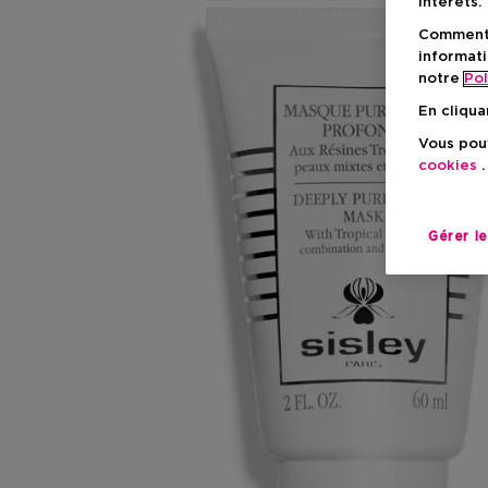
intérêts.
Comment f
informati
notre
Pol
En cliqua
Vous pouv
cookies
.
Gérer l