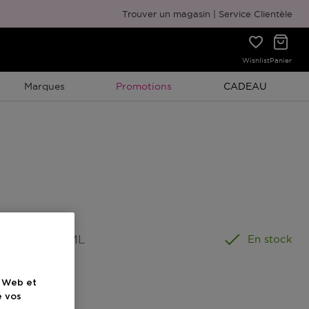
Emballage cadeau gratuit
Trouver un magasin
Service Clientèle
Wishlist
Panier
Promotion À Durée Limitée
Promotion À Duré
Marques
Promotions
CADEAU
ormat
:
60 ML
En stock
e Web et
e vos