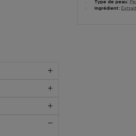
Pe
Type de peau
Extrai
Ingrédient
e Purifiant Profond
première application. Sa
m, élimine efficacement
épaisse sur le visage
des yeux. Laisser agir 10
fections localisées. Au
eut également s'utiliser
join : purifie intensément
imperfections localisées.
 : absorbe l'excès de
 de feuilles d'Alchémille :
s