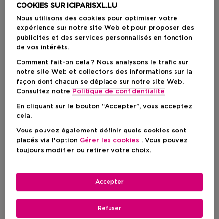
COOKIES SUR ICIPARISXL.LU
Nous utilisons des cookies pour optimiser votre
expérience sur notre site Web et pour proposer des
publicités et des services personnalisés en fonction
de vos intérêts.
Comment fait-on cela ? Nous analysons le trafic sur
notre site Web et collectons des informations sur la
façon dont chacun se déplace sur notre site Web.
Consultez notre
Politique de confidentialite
En cliquant sur le bouton “Accepter”, vous acceptez
cela.
Vous pouvez également définir quels cookies sont
placés via l'option
Gérer les cookies
. Vous pouvez
Choisissez votre format
toujours modifier ou retirer votre choix.
30 ML
En stock
Accepter
30 ML
Prix du produit
13,50 €
Refuser