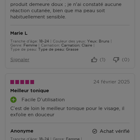
produit demeure doux ; je n'ai constaté aucune
E
réaction cutanée, bien que ma peau soit
N
habituellement sensible.
T
S
Marie L
Tranche d'âge
18-24
Couleur des yeux
Yeux: Bruns
De 18 à 24
Genre
Femme
Carnation
Carnation: Claire
Type de peau
Type de peau: Grasse
Signaler
(1)
(0)
24 février 2025
Meilleur tonique
Facile D’utilisation
A
C’est de loin le meilleur tonique pour le visage, il
V
exfolie en douceur
A
N
T
Achat vérifié
Anonyme
A
Tranche d'âge
18-24
Genre
Femme
G