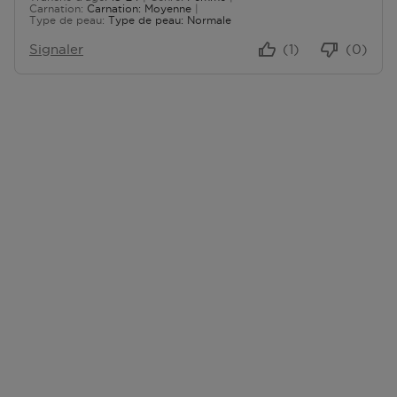
De 18 à 24
Carnation
Carnation: Moyenne
E
Type de peau
Type de peau: Normale
S
Signaler
(1)
(0)