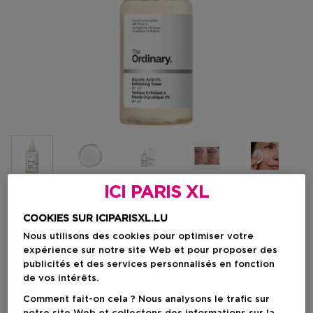
ICI PARIS XL
Choisissez votre format
COOKIES SUR ICIPARISXL.LU
Nous utilisons des cookies pour optimiser votre
100 ML
En stock
expérience sur notre site Web et pour proposer des
publicités et des services personnalisés en fonction
100 ML
240 ML
de vos intérêts.
Prix du produit
Prix du produit
9,50 €
13,90 €
Comment fait-on cela ? Nous analysons le trafic sur