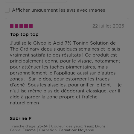
Dès que votre colis est prêt, vous recevrez un email.
Vous pouvez le récupérer sur présentation du code
Afficher uniquement les avis avec images
track & trace.
Accédez à plus d’informations et à la FAQ sur la
22 juillet 2025
livraison.
Top top top
Retourner
J'utilise le Glycolic Acid 7% Toning Solution de
The Ordinary depuis quelques semaines et je suis
Retours
vraiment satisfaite des résultats ! Ce produit est
Après réception de votre commande, vous disposez
principalement connu pour le visage, notamment
de 14 jours pour la retourner (partiellement) ou
pour atténuer les taches pigmentaires, mais
l'annuler. Après l'annulation, vous disposez d'un délai
personnellement je l'applique aussi sur d'autres
supplémentaire de 14 jours pour retourner les produits.
zones : ️ Sur le dos, pour estomper les traces
Pour annuler votre commande, vous pouvez nous
d'acné ️ Sous les aisselles, pour unifier le teint — je
contacter ou utiliser
le formulaire de retour
.
n'utilise même plus de déodorant classique, car il
aide à garder la zone propre et fraîche
Échange ou retour en magasin
naturellemen
ous pouvez également retourner ou échanger le
produit dans un magasin près de chez vous. Vous
Sabrine F
n’avez pas besoin de remplir un formulaire de retour
pour cela. Veuillez apporter votre confirmation de
Tranche d'âge
25-34
Couleur des yeux
Yeux: Bruns
De 25 à 34
Genre
Femme
Carnation
Carnation: Moyenne
commande avec vous.