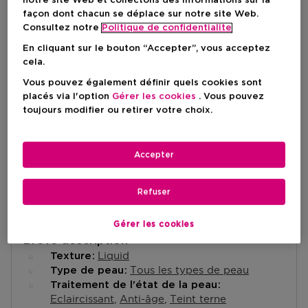
notre site Web et collectons des informations sur la
Prix du produit
9,50 €
façon dont chacun se déplace sur notre site Web.
Consultez notre
Politique de confidentialite
En cliquant sur le bouton “Accepter”, vous acceptez
AJOUTER AU PANIER
cela.
Vous pouvez également définir quels cookies sont
placés via l'option
Gérer les cookies
. Vous pouvez
Livraison à domicile
toujours modifier ou retirer votre choix.
-
En stock
Accepter
Retrait en magasin
Retrait dans un magasin près de chez vous.
Selectionner un magasin
Refuser
Gérer les cookies
Brève description
Liquid
Texture
Tous les types de peau
Type de peau
Traitement de l'état de la peau
Eclaircissant
Anti-âge
Teint terne