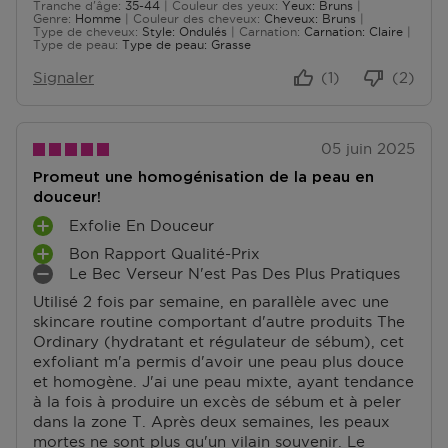
Tranche d'âge
35-44
Couleur des yeux
Yeux: Bruns
De 35 à 44
Genre
Homme
Couleur des cheveux
Cheveux: Bruns
Type de cheveux
Style: Ondulés
Carnation
Carnation: Claire
Type de peau
Type de peau: Grasse
Signaler
(1)
(2)
05 juin 2025
Promeut une homogénisation de la peau en
douceur!
Exfolie En Douceur
A
Bon Rapport Qualité-Prix
V
A
Le Bec Verseur N'est Pas Des Plus Pratiques
A
V
I
N
Utilisé 2 fois par semaine, en parallèle avec une
A
N
T
skincare routine comportant d'autre produits The
N
C
A
Ordinary (hydratant et régulateur de sébum), cet
T
O
G
exfoliant m'a permis d'avoir une peau plus douce
A
N
E
et homogène. J'ai une peau mixte, ayant tendance
G
V
S
à la fois à produire un excès de sébum et à peler
E
É
dans la zone T. Après deux semaines, les peaux
S
N
mortes ne sont plus qu'un vilain souvenir. Le
I