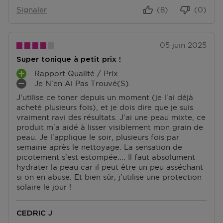
Signaler
(8)
(0)
Accédez à plus d’informations et à la FAQ sur les
retours.
05 juin 2025
D'autres questions sur la commande ? Vous pouvez le
trouver sur notre page FAQ.
Super tonique à petit prix !
Rapport Qualité / Prix
A
Je N’en Ai Pas Trouvé(s).
V
I
J'utilise ce toner depuis un moment (je l'ai déjà
A
N
acheté plusieurs fois), et je dois dire que je suis
N
C
vraiment ravi des résultats. J'ai une peau mixte, ce
T
O
produit m'a aidé à lisser visiblement mon grain de
A
N
peau. Je l'applique le soir, plusieurs fois par
G
V
semaine après le nettoyage. La sensation de
E
É
picotement s'est estompée.... Il faut absolument
S
N
hydrater la peau car il peut être un peu asséchant
I
si on en abuse. Et bien sûr, j'utilise une protection
E
solaire le jour !
N
T
S
CEDRIC J