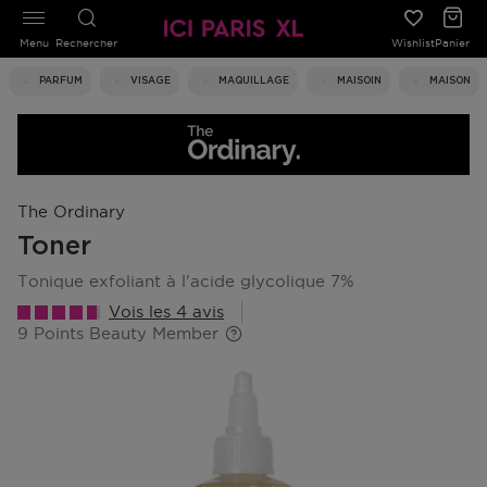
Menu
Rechercher
Wishlist
Panier
PARFUM
VISAGE
MAQUILLAGE
MAISOIN
MAISON
The Ordinary
Toner
tonique exfoliant à l'acide glycolique 7%
Vois les 4 avis
9 Points Beauty Member