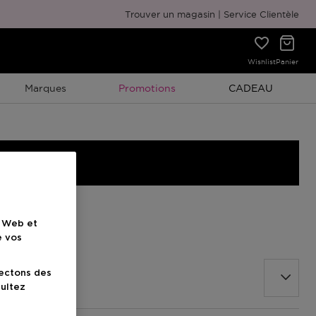
Emballage cadeau gratuit
Trouver un magasin
Service Clientèle
Wishlist
Panier
Promotion À Durée Limitée
Promotion À Duré
Marques
Promotions
CADEAU
e Web et
e vos
lectons des
sultez