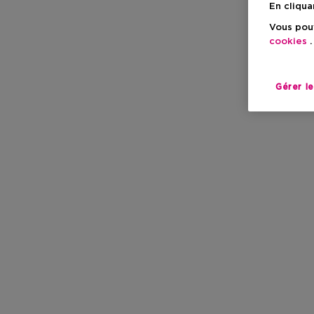
En cliqua
Vous pouv
cookies
.
Gérer l