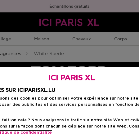
Échantillons gratuits
llage
Maison
Cheveux
Corps
ragrances
White Suede
ICI PARIS XL
S SUR ICIPARISXL.LU
isons des cookies pour optimiser votre expérience sur notre sit
oser des publicités et des services personnalisés en fonction d
ait-on cela ? Nous analysons le trafic sur notre site Web et col
ons sur la façon dont chacun se déplace sur notre site Web. Con
itique de confidentialite