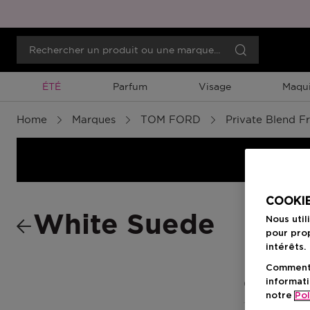
Promotion À Durée Limitée
ÉTÉ
Parfum
Visage
Maqui
Home
Marques
TOM FORD
Private Blend F
COOKIE
White Suede
Nous util
pour prop
intérêts.
Comment f
informati
0 Résultats
notre
Pol